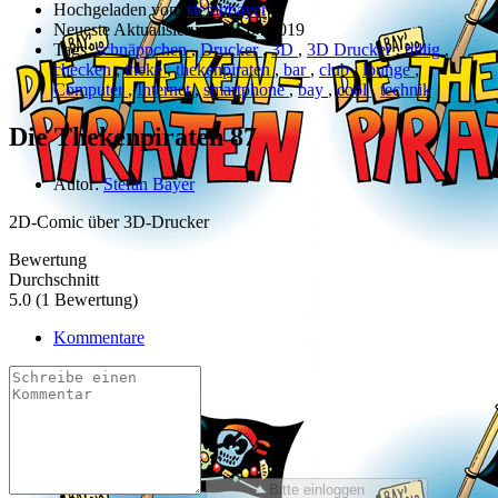
Hochgeladen von:
stefanbayer
Neueste Aktualisierung:
11.04.2019
Tags:
schnäppchen
,
Drucker
,
3D
,
3D Drucker
,
billig
,
checken
,
theke
,
thekenpiraten
,
bar
,
club
,
lounge
,
Computer
,
Internet
,
smartphone
,
bay
,
cool
,
technik
Die Thekenpiraten 87
Autor:
Stefan Bayer
2D-Comic über 3D-Drucker
Bewertung
Durchschnitt
5.0 (1 Bewertung)
Kommentare