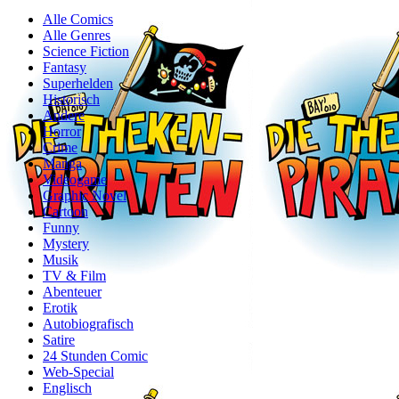
Alle Comics
Alle Genres
Science Fiction
Fantasy
Superhelden
Historisch
Andere
Horror
Crime
Manga
Videogame
Graphic Novel
Cartoon
Funny
Mystery
Musik
TV & Film
Abenteuer
Erotik
Autobiografisch
Satire
24 Stunden Comic
Web-Special
Englisch