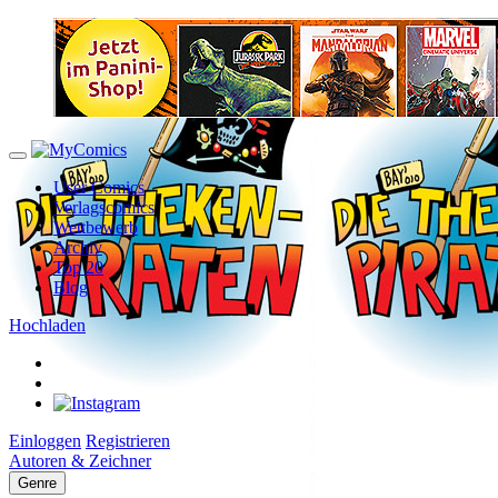
User Comics
Verlagscomics
Wettbewerb
Archiv
Top 20
Blog
Hochladen
Einloggen
Registrieren
Autoren & Zeichner
Genre