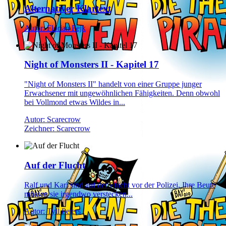
Alternativer Klartext
Autor: Florian Fejk
Night of Monsters II - Kapitel 17
"Night of Monsters II" handelt von einer Gruppe junger
Erwachsener mit ungewöhnlichen Fähigkeiten. Denn obwohl
bei Vollmond etwas Wildes in...
Autor: Scarecrow
Zeichner: Scarecrow
Auf der Flucht
Ralf und Karl sind auf der Flucht vor der Polizei. Ihre Beute
müssen sie irgendwo verstecken...
Autor: Tyll Peters