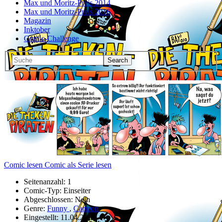
Max und Moritz-Preis 2014
Max und Moritz-Preis 2016
Magazin
Inktober
Comic-Challenge
Comic lesen
Comic als Serie lesen
Seitenanzahl:
1
Comic-Typ:
Einseiter
Abgeschlossen:
Nein
Genre:
Funny
,
Cartoon
Eingestellt:
11.04.2019