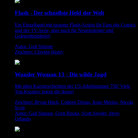
Flash - Der schnellste Held der Welt
Ein Einzelband mit rasanter Flash-Action für Fans der Comics
und der TV-Serie, aber auch für Neueinsteiger und
Gelegenheitsleser!
Autor: Gail Simone
Zeichner: Clayton Henry
Wonder Woman 13 - Die wilde Jagd
Mit allen Kurzgeschichten der US-Jubelnummer 750! Viele
Top-Kreative feiern die Ikone!
Zeichner: Bryan Hitch, Colleen Doran, Jesus Merino, Nicola
Scott
Autor: Gail Simone, Greg Rucka, Scott Snyder, Steve
Orlando