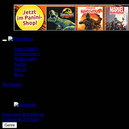
User Comics
Verlagscomics
Wettbewerb
Archiv
Top 20
Blog
Hochladen
Einloggen
Registrieren
Autoren & Zeichner
Genre