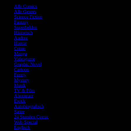
Alle Comics
Alle Genres
Science Fiction
Fantasy
Superhelden
Historisch
Andere
Horror
Crime
Manga
Videogame
Graphic Novel
Cartoon
Funny
Mystery
Musik
TV & Film
Abenteuer
Erotik
Autobiografisch
Satire
24 Stunden Comic
Web-Special
Englisch