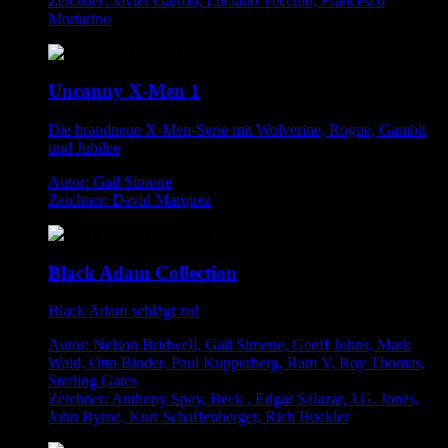
Zeichner: Javier Garron, Luciano Vecchio, Francesco
Mortarino
Uncanny X-Men 1
Die brandneue X-Men-Serie mit Wolverine, Rogue, Gambit
und Jubilee
Autor: Gail Simone
Zeichner: David Marquez
Black Adam Collection
Black Adam schlägt zu!
Autor: Nelson Bridwell, Gail Simone, Geoff Johns, Mark
Waid, Otto Binder, Paul Kupperberg, Ram V, Roy Thomas,
Sterling Gates
Zeichner: Anthony Spay, Beck , Edgar Salazar, J.G. Jones,
John Byrne, Kurt Schaffenberger, Rich Buckler