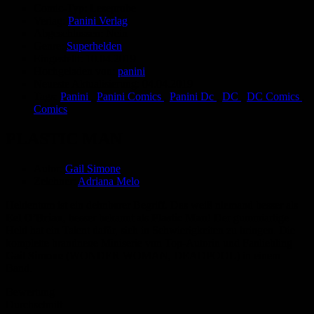
Comic-Typ:
Leseprobe
Verlag:
Panini Verlag
Abgeschlossen:
Nein
Genre:
Superhelden
Eingestellt:
10.04.2019
Hochgeladen von:
panini
Neueste Aktualisierung:
04.04.2019
Tags:
Panini
,
Panini Comics
,
Panini Dc
,
DC
,
DC Comics
,
Comics
PLASTIC MAN
Autor:
Gail Simone
Zeichner:
Adriana Melo
Heldentum ist ein dehnbarer Begriff. Das weiß niemand besser als
Eel O’Brian
, besser bekannt als
Plastic Man
! Der gummiartige
Held hat ein Talent dafür, sich in Schwierigkeiten zu bringen. Die
komplette brandneue Miniserie von Top-Autorin und Fanliebling
Gail Simone
(WONDER WOMAN, DEADPOOL) in einem
Band.
Bewertung
Durchschnitt