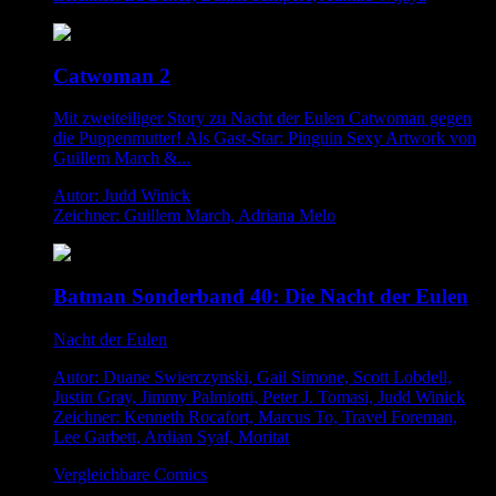
Catwoman 2
Mit zweiteiliger Story zu Nacht der Eulen Catwoman gegen
die Puppenmutter! Als Gast-Star: Pinguin Sexy Artwork von
Guillem March &...
Autor: Judd Winick
Zeichner: Guillem March, Adriana Melo
Batman Sonderband 40: Die Nacht der Eulen
Nacht der Eulen
Autor: Duane Swierczynski, Gail Simone, Scott Lobdell,
Justin Gray, Jimmy Palmiotti, Peter J. Tomasi, Judd Winick
Zeichner: Kenneth Rocafort, Marcus To, Travel Foreman,
Lee Garbett, Ardian Syaf, Moritat
Vergleichbare Comics