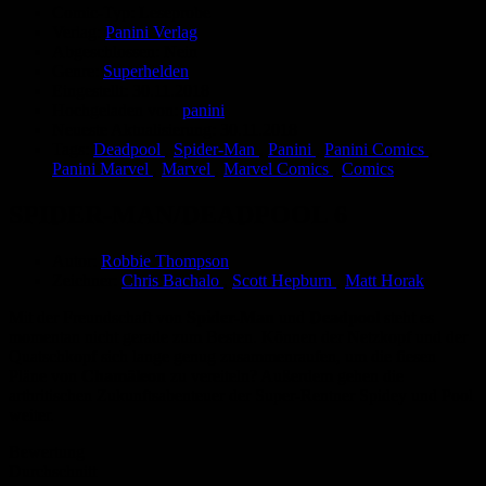
Comic-Typ:
Leseprobe
Verlag:
Panini Verlag
Abgeschlossen:
Nein
Genre:
Superhelden
Eingestellt:
30.11.2018
Hochgeladen von:
panini
Neueste Aktualisierung:
30.11.2018
Tags:
Deadpool
,
Spider-Man
,
Panini
,
Panini Comics
,
Panini Marvel
,
Marvel
,
Marvel Comics
,
Comics
SPIDER-MAN/DEADPOOL 6
Autor:
Robbie Thompson
Zeichner:
Chris Bachalo
,
Scott Hepburn
,
Matt Horak
Mit der Freundschaft von
Spider-Man
und
Deadpool
steht es
momentan nicht gerade zum Besten. Können der Netzkopf und der
Quatschkopf sich lange genug zusammenraufen, um die fiesen
Pläne von
Chamäleon
zu vereiteln? Außerdem gehen die
arthritischen Zukunftsabenteuer der Super-Rentner Spidey und Pool
weiter.
Bewertung
Durchschnitt