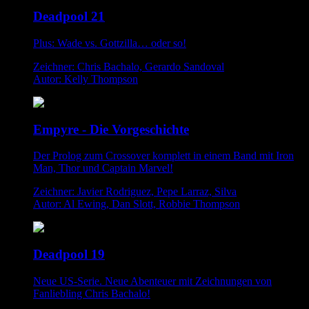
Deadpool 21
Plus: Wade vs. Gottzilla… oder so!
Zeichner: Chris Bachalo, Gerardo Sandoval
Autor: Kelly Thompson
Empyre - Die Vorgeschichte
Der Prolog zum Crossover komplett in einem Band mit Iron
Man, Thor und Captain Marvel!
Zeichner: Javier Rodriguez, Pepe Larraz, Silva
Autor: Al Ewing, Dan Slott, Robbie Thompson
Deadpool 19
Neue US-Serie. Neue Abenteuer mit Zeichnungen von
Fanliebling Chris Bachalo!