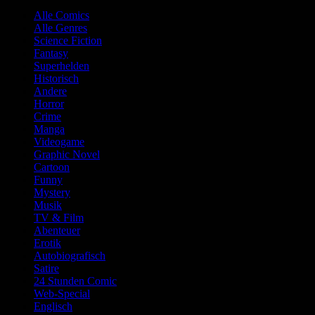
Alle Comics
Alle Genres
Science Fiction
Fantasy
Superhelden
Historisch
Andere
Horror
Crime
Manga
Videogame
Graphic Novel
Cartoon
Funny
Mystery
Musik
TV & Film
Abenteuer
Erotik
Autobiografisch
Satire
24 Stunden Comic
Web-Special
Englisch