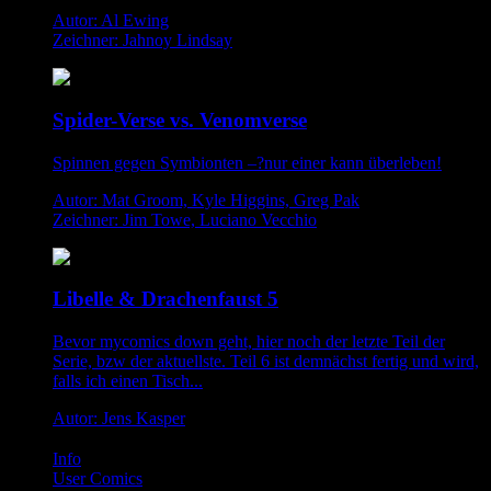
Autor: Al Ewing
Zeichner: Jahnoy Lindsay
Spider-Verse vs. Venomverse
Spinnen gegen Symbionten –?nur einer kann überleben!
Autor: Mat Groom, Kyle Higgins, Greg Pak
Zeichner: Jim Towe, Luciano Vecchio
Libelle & Drachenfaust 5
Bevor mycomics down geht, hier noch der letzte Teil der
Serie, bzw der aktuellste. Teil 6 ist demnächst fertig und wird,
falls ich einen Tisch...
Autor: Jens Kasper
Info
User Comics