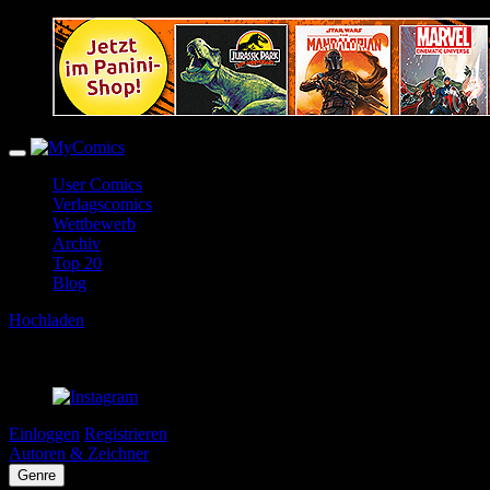
User Comics
Verlagscomics
Wettbewerb
Archiv
Top 20
Blog
Hochladen
Einloggen
Registrieren
Autoren & Zeichner
Genre