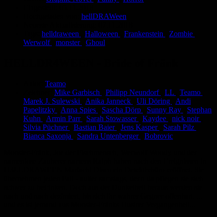
Eingestellt:
05.11.2018
Hochgeladen von:
hellDRAWeen
Neueste Aktualisierung:
07.11.2018
Tags:
helldraween
,
Halloween
,
Frankenstein
,
Zombie
,
Werwolf
,
monster
,
Ghoul
HELLDR4WEEN - Bride of Fränk
Autor:
Teamo
Zeichner:
Mike Garbisch
,
Philipp Neundorf
,
LL
,
Teamo
,
Marek J. Sulewski
,
Anika Janneck
,
Uli Döring
,
Andi
Papelitzky
,
Anna Spies
,
Sascha Dörp
,
Sunny Ray
,
Stephan
Kuhn
,
Armin Parr
,
Sarah Stowasser
,
Kaydee
,
nick noir
,
Silvia Püchner
,
Bastian Baier
,
Jens Kasper
,
Sarah Pilz
,
Bianca Saxonja
,
Sandra Untenberger
,
Bobrovic
Monster-Fränk, Joe der Fischmensch, Werwolf Woody und der
namenlose Zauberer namens Ralph haben nach den Ereignissen in
H3LLDRAWEEN Mariachi Disco ein Detektivbüro eröffnet. Sie
übernehmen jeden Fall - außer samstags, denn da pflegen sie sich
schwer zu betrinken. Doch aus der Dunkelheit heraus werden sie
nach und nach dezimiert, bis sich ihr wahrer Gegner offenbart. ...
und es ist jemand aus Monster-Fränks illustrer Vergangenheit...