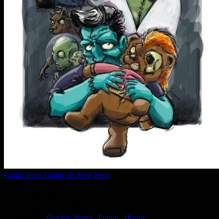
Comic lesen
Comic als Serie lesen
Seitenanzahl:
25
Comic-Typ:
Kompletter Comic
Abgeschlossen:
Nein
Genre:
Graphic Novel
,
Funny
,
Horror