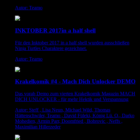
Autor: Teamo
INKTOBER 2017in a half shell
Für den Inktober 2017 in a half shell wurden ausschließen
Ninja Turtles Charaktere gezeichnet.
Autor: Teamo
Krakelkomik #4 - Mach Dich Unlocker DEMO
Das vorab Demo zum vierten Krakelkomik Magazin MACH
DICH UNLOCKER - für mehr Hektik und Verspannung
Autor: Steff , Lisa Neun, Michael Wild, Thomas
Hättenschwiler, Teamo , David Füleki, König Lü. Q., Darko
Mohedien, Armin Parr, Doomfried , Bobrovic , Neffs ,
Maximilian Hillerzeder