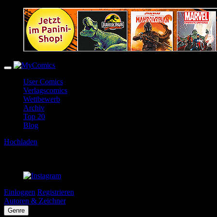
User Comics
Verlagscomics
Wettbewerb
Archiv
Top 20
Blog
Hochladen
Einloggen
Registrieren
Autoren & Zeichner
Genre