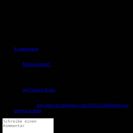
Auch der vierte Teil der Reihe strotzt nur so vor Monstern, Ghouls,
Werwölfen, Zombies und... Blobs.
Bewertung
Durchschnitt
4.9 (10 Bewertungen)
Kommentare
von
MichisArtstuff
am
27.01.2019
um 12:36 Uhr
Ein richtig geiler Comic! :D
von
myComics-Team
am
17.12.2018
um 13:46 Uhr
Grosses Helldraween-Interview im Blog! 3 Fragen und viele
Antworten:
mycomicsde.blogspot.com/2018/12/helldr4ween-
interview.html