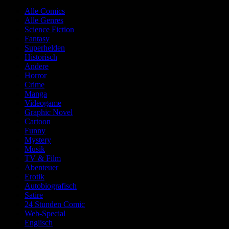
Alle Comics
Alle Genres
Science Fiction
Fantasy
Superhelden
Historisch
Andere
Horror
Crime
Manga
Videogame
Graphic Novel
Cartoon
Funny
Mystery
Musik
TV & Film
Abenteuer
Erotik
Autobiografisch
Satire
24 Stunden Comic
Web-Special
Englisch