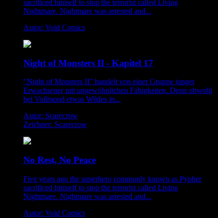
sacrificed himself to stop the terrorist called Living
Nightmare. Nightmare was arrested and...
Autor: Void Comics
Night of Monsters II - Kapitel 17
"Night of Monsters II" handelt von einer Gruppe junger
Erwachsener mit ungewöhnlichen Fähigkeiten. Denn obwohl
bei Vollmond etwas Wildes in...
Autor: Scarecrow
Zeichner: Scarecrow
No Rest, No Peace
Five years ago the superhero commonly known as Pypher
sacrificed himself to stop the terrorist called Living
Nightmare. Nightmare was arrested and...
Autor: Void Comics