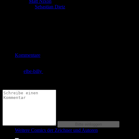
Autor:
Matt Nixon
Zeichner:
Sebastian Dietz
Billy und Sams Spaziergang im Park endet mit einer furchtbaren
Entdeckung.
Bewertung
Durchschnitt
3.8 (16 Bewertungen)
Kommentare
von
elbe-billy
am
07.01.2010
um 21:25 Uhr
Tyson bleibt Tyson, ob Ohr oder Tentakel!!!
Weitere Comics der Zeichner und Autoren