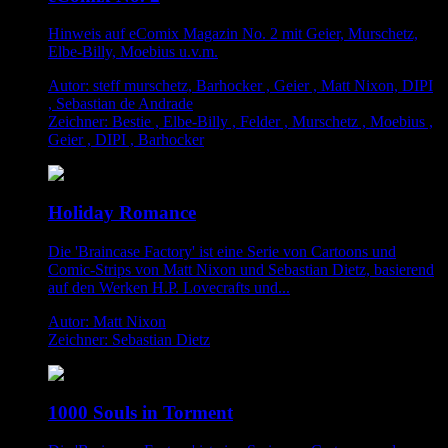
Hinweis auf eComix Magazin No. 2 mit Geier, Murschetz,
Elbe-Billy, Moebius u.v.m.
Autor: steff murschetz, Barhocker , Geier , Matt Nixon, DIPI
, Sebastian de Andrade
Zeichner: Bestie , Elbe-Billy , Felder , Murschetz , Moebius ,
Geier , DIPI , Barhocker
Holiday Romance
Die 'Braincase Factory' ist eine Serie von Cartoons und
Comic-Strips von Matt Nixon und Sebastian Dietz, basierend
auf den Werken H.P. Lovecrafts und...
Autor: Matt Nixon
Zeichner: Sebastian Dietz
1000 Souls in Torment