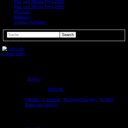
Max und Moritz-Preis 2014
Max und Moritz-Preis 2016
Magazin
Inktober
Comic-Challenge
Comic lesen
Seitenanzahl:
2
Comic-Typ:
Kompletter Comic
Abgeschlossen:
Ja
Genre:
Horror
Eingestellt:
07.01.2010
Hochgeladen von:
BESTIE
Neueste Aktualisierung:
07.01.2010
Tags:
Cthulhu
,
Lovecraft
,
Braincase Factory
,
Holiday
Link:
Braincase Factory
Park Life