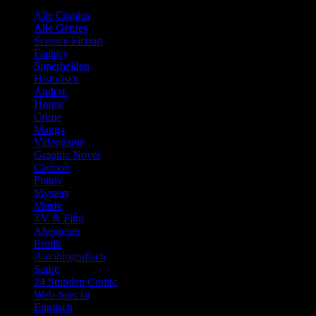
Alle Comics
Alle Genres
Science Fiction
Fantasy
Superhelden
Historisch
Andere
Horror
Crime
Manga
Videogame
Graphic Novel
Cartoon
Funny
Mystery
Musik
TV & Film
Abenteuer
Erotik
Autobiografisch
Satire
24 Stunden Comic
Web-Special
Englisch