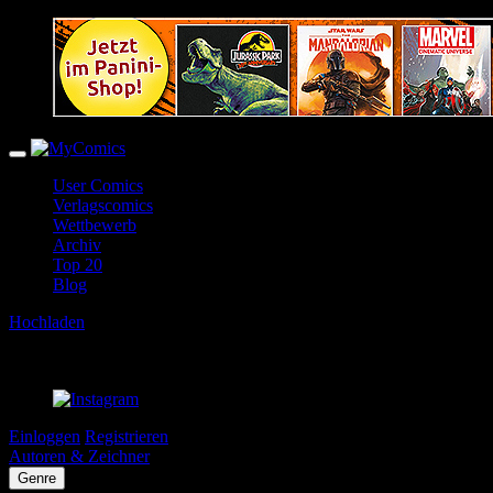
User Comics
Verlagscomics
Wettbewerb
Archiv
Top 20
Blog
Hochladen
Einloggen
Registrieren
Autoren & Zeichner
Genre