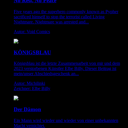
No Rest, No Peace
Five years ago the superhero commonly known as Pypher
sacrificed himself to stop the terrorist called Living
Nightmare. Nightmare was arrested and...
Autor: Void Comics
KÖNIGSBLAU
Königsblau ist die letzte Zusammenarbeit von mir und dem
2023 verstorbenen Künstler Elbe Billy. Dieser Beitrag ist
mein/unser Abschiedsgeschenk an...
Autor: Michilinki
Zeichner: Elbe Billy
Der Dämon
Ein Mann wird wieder und wieder von einer unbekannten
Macht vernichtet.