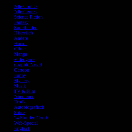
Alle Comics
Alle Genres
Science Fiction
Fantasy
Superhelden
Historisch
Andere
Horror
Crime
Manga
Videogame
Graphic Novel
Cartoon
Funny
Mystery
Musik
TV & Film
Abenteuer
Erotik
Autobiografisch
Satire
24 Stunden Comic
Web-Special
Englisch