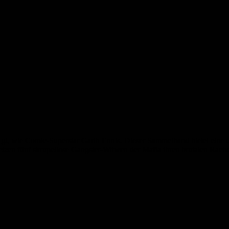
gt, wie Comic-Superstar Garth Ennis. Dieser Sammelband bietet eine der
etzen fünf skrupellose Gangster-Witwen der Mafia ihren brutalen Rache