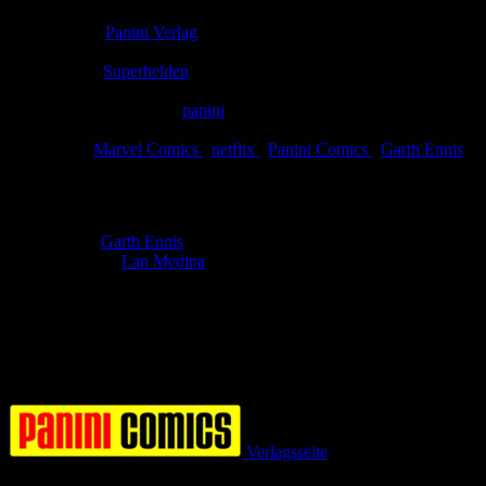
Comic-Typ:
Leseprobe
Verlag:
Panini Verlag
Abgeschlossen:
Nein
Genre:
Superhelden
Eingestellt:
31.07.2018
Hochgeladen von:
panini
Neueste Aktualisierung:
31.07.2018
Tags:
Marvel Comics
,
netflix
,
Panini Comics
,
Garth Ennis
PUNISHER: WITWENMACHER
Autor:
Garth Ennis
Zeichner:
Lan Medina
Kaum ein anderer Autor hat die Welt des Punisher so nachhaltig geprä
Bösewichten und Verbrechern das Licht ausgeknipst hat. Doch jetzt s
Bewertung
Durchschnitt
0.0 (0 Bewertungen)
Verlagsseite
Jetzt bestellen bei