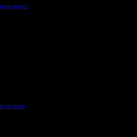
is (THE BOYS)!
d PREACHER!