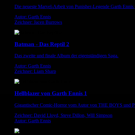
Die neueste Marvel-Arbeit von Punisher-Legende Garth Enn
Autor: Garth Ennis
Zeichner: Jacen Burrows
Batman - Das Reptil 2
Das zweite und finale Album der eigenständigen Saga.
Autor: Garth Ennis
Zeichner: Liam Sharp
Hellblazer von Garth Ennis 1
Gigantischer Comic-Horror vom Autor von THE BOYS un
Zeichner: David Lloyd, Steve Dillon, Will Simpson
Autor: Garth Ennis