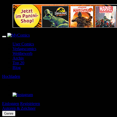
User Comics
Verlagscomics
Wettbewerb
Archiv
Top 20
Blog
Hochladen
Einloggen
Registrieren
Autoren & Zeichner
Genre