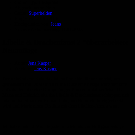
Comic-Typ:
Leseprobe
Abgeschlossen:
Nein
Genre:
Superhelden
Eingestellt:
27.05.2018
Hochgeladen von:
Jeans
Neueste Aktualisierung:
11.01.2023
Libelle & Drachenfaust 2 *überarbeitete
Neuauflage
Autor:
Jens Kasper
Zeichner:
Jens Kasper
Der unheimliche Kakerlak ist ins ferne Reutlingen gereist, um
gemeinsam mit Dr.Martin aka die Düse eine riesige Mutantenratte
aufzuhalten, die eine Gruppe junger Punker brutal zerfleischt hat.
Marie und Heinrich aka die Libelle & Drachenfaust schleppen sich
total verkatert zu den Human Labs, wo Heinrich durchgecheckt
wird und Marie einen Testflug mit dem Libellen-Anzug wagt.
Ich hab wieder 3 Monate jede freie Minute am Heft gearbeitet, ich
würde mich wirklich sehr freuen, wenn ihr 4 €uro in die Hand