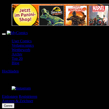
User Comics
Verlagscomics
Wettbewerb
Archiv
Top 20
Blog
Hochladen
Einloggen
Registrieren
Autoren & Zeichner
Genre