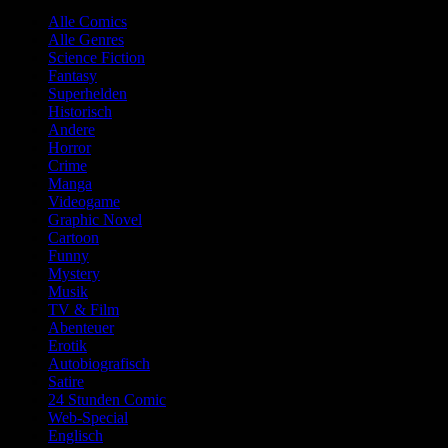
Alle Comics
Alle Genres
Science Fiction
Fantasy
Superhelden
Historisch
Andere
Horror
Crime
Manga
Videogame
Graphic Novel
Cartoon
Funny
Mystery
Musik
TV & Film
Abenteuer
Erotik
Autobiografisch
Satire
24 Stunden Comic
Web-Special
Englisch