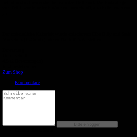
nehmt und auf www.dielibelle.de das Heft kauf. Die Erstauflage
von Teil 1 war in unter 6 Wochen ausverkauft, also haltet euch ran
;-)
Der unheimliche Kakerlak wurde erdacht von Elbe Billy und Steff
Murschetz (U-Comix), vielen Dank für's Ausleihen!
Bewertung
Durchschnitt
4.5 (2 Bewertungen)
Jetzt bestellen bei
Zum Shop
Kommentare
Comics dieser Serie