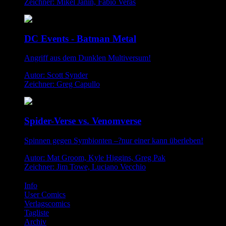
Zeichner: Mikel Janin, Fabio Veras
DC Events - Batman Metal
Angriff aus dem Dunklen Multiversum!
Autor: Scott Synder
Zeichner: Greg Capullo
Spider-Verse vs. Venomverse
Spinnen gegen Symbionten –?nur einer kann überleben!
Autor: Mat Groom, Kyle Higgins, Greg Pak
Zeichner: Jim Towe, Luciano Vecchio
Info
User Comics
Verlagscomics
Tagliste
Archiv