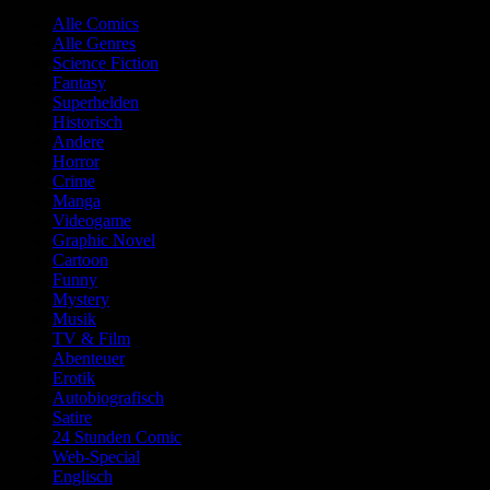
Alle Comics
Alle Genres
Science Fiction
Fantasy
Superhelden
Historisch
Andere
Horror
Crime
Manga
Videogame
Graphic Novel
Cartoon
Funny
Mystery
Musik
TV & Film
Abenteuer
Erotik
Autobiografisch
Satire
24 Stunden Comic
Web-Special
Englisch