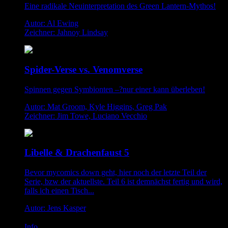
Eine radikale Neuinterpretation des Green Lantern-Mythos!
Autor: Al Ewing
Zeichner: Jahnoy Lindsay
Spider-Verse vs. Venomverse
Spinnen gegen Symbionten –?nur einer kann überleben!
Autor: Mat Groom, Kyle Higgins, Greg Pak
Zeichner: Jim Towe, Luciano Vecchio
Libelle & Drachenfaust 5
Bevor mycomics down geht, hier noch der letzte Teil der
Serie, bzw der aktuellste. Teil 6 ist demnächst fertig und wird,
falls ich einen Tisch...
Autor: Jens Kasper
Info