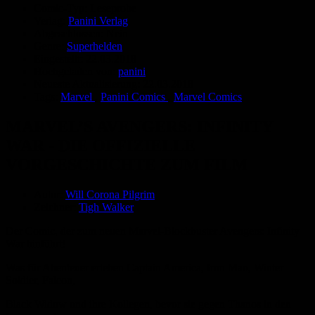
Comic-Typ:
Leseprobe
Verlag:
Panini Verlag
Abgeschlossen:
Nein
Genre:
Superhelden
Eingestellt:
22.03.2018
Hochgeladen von:
panini
Neueste Aktualisierung:
22.03.2018
Tags:
Marvel
,
Panini Comics
,
Marvel Comics
MARVEL’S AVENGERS: INFINITY
WAR - DIE OFFIZIELLE
VORGESCHICHTE ZUM FILM
Autor:
Will Corona Pilgrim
Zeichner:
Tigh Walker
Der Comic, der zum neuen Marvel-Blockbuster Avengers: Infinity
War hinführt!
Was für Abenteuer erleben Captain America, Iron Man, Winter
Soldier, Falcon,
Black Widow und ihre Kollegen, bevor sie gegen Thanos in den