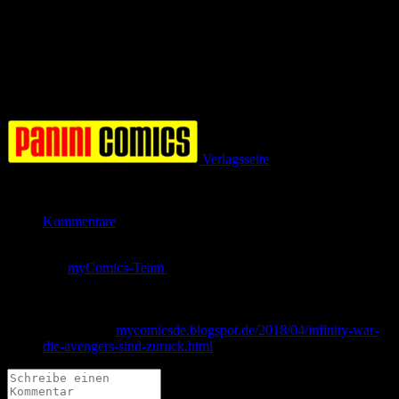
Krieg um die
Infinity-Steine ziehen? Das enthüllt die offizielle Comic-
Vorgeschichte!
Bewertung
Durchschnitt
0.0 (0 Bewertungen)
Verlagsseite
Jetzt bestellen bei
Kommentare
von
myComics-Team
am
25.04.2018
um 11:50 Uhr
Die Avengers sind zurück im Kino! Im Blog gibt es Infos zum
neuen Film und den passenden Comics dazu, mit weiteren
Leseproben:
mycomicsde.blogspot.de/2018/04/infinity-war-
die-avengers-sind-zuruck.html