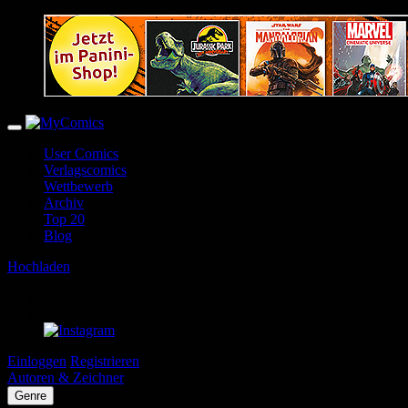
User Comics
Verlagscomics
Wettbewerb
Archiv
Top 20
Blog
Hochladen
Einloggen
Registrieren
Autoren & Zeichner
Genre