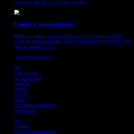
Zeichner: Jim Towe, Luciano Vecchio
Libelle & Drachenfaust 5
Bevor mycomics down geht, hier noch der letzte Teil der
Serie, bzw der aktuellste. Teil 6 ist demnächst fertig und wird,
falls ich einen Tisch...
Autor: Jens Kasper
Info
User Comics
Verlagscomics
Tagliste
Archiv
Top 20
Blog
Datenschutzerklärung
Impressum
Info
Tagliste
Datenschutzerklärung