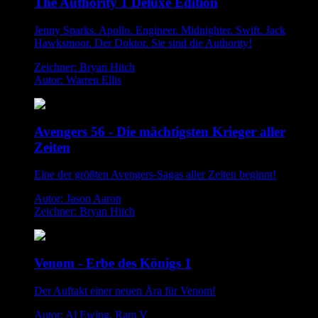
The Authority 1 Deluxe Edition
Jenny Sparks. Apollo. Engineer. Midnighter. Swift. Jack
Hawksmoor. Der Doktor. Sie sind die Authority!
Zeichner: Bryan Hitch
Autor: Warren Ellis
Avengers 56 - Die mächtigsten Krieger aller
Zeiten
Eine der größten Avengers-Sagas aller Zeiten beginnt!
Autor: Jason Aaron
Zeichner: Bryan Hitch
Venom - Erbe des Königs 1
Der Auftakt einer neuen Ära für Venom!
Autor: Al Ewing, Ram V