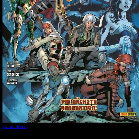
Comic lesen
Seitenanzahl:
12