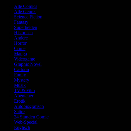
Alle Comics
Alle Genres
Science Fiction
Fantasy
Superhelden
Historisch
Andere
Horror
Crime
Manga
Videogame
Graphic Novel
Cartoon
Funny
Mystery
Musik
TV & Film
Abenteuer
Erotik
Autobiografisch
Satire
24 Stunden Comic
Web-Special
Englisch