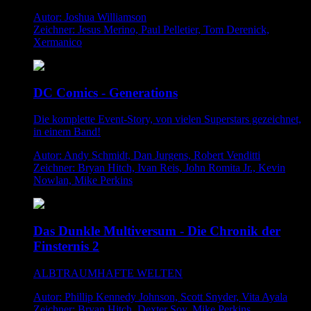
Autor: Joshua Williamson
Zeichner: Jesus Merino, Paul Pelletier, Tom Derenick,
Xermanico
DC Comics - Generations
Die komplette Event-Story, von vielen Superstars gezeichnet,
in einem Band!
Autor: Andy Schmidt, Dan Jurgens, Robert Venditti
Zeichner: Bryan Hitch, Ivan Reis, John Romita Jr., Kevin
Nowlan, Mike Perkins
Das Dunkle Multiversum - Die Chronik der
Finsternis 2
ALBTRAUMHAFTE WELTEN
Autor: Phillip Kennedy Johnson, Scott Snyder, Vita Ayala
Zeichner: Bryan Hitch, Dexter Soy, Mike Perkins