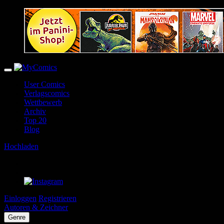
User Comics
Verlagscomics
Wettbewerb
Archiv
Top 20
Blog
Hochladen
Einloggen
Registrieren
Autoren & Zeichner
Genre