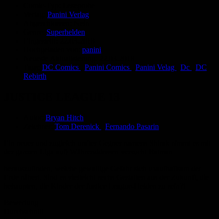
Comic-Typ:
Leseprobe
Verlag:
Panini Verlag
Abgeschlossen:
Nein
Genre:
Superhelden
Eingestellt:
22.03.2018
Hochgeladen von:
panini
Neueste Aktualisierung:
22.03.2018
Tags:
DC Comics
,
Panini Comics
,
Panini Velag
,
Dc
,
DC
Rebirth
JUSTICE LEAGUE 13
Autor:
Bryan Hitch
Zeichner:
Tom Derenick
,
Fernando Pasarin
Ein neuer und zugleich uralter Gegner namens Shirak nimmt es mit
der ganzen Liga auf! Währenddessen versucht Batman
herauszufinden, welche gewaltige Gefahr sich unaufhaltsam der
Erde nähert. Sind es vielleicht sechs Gestalten aus der Zukunft, die
behaupten, die Kinder der Justice League-Helden zu sein?!
Bewertung
Durchschnitt