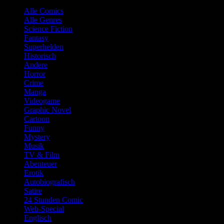
Alle Comics
Alle Genres
Science Fiction
Fantasy
Superhelden
Historisch
Andere
Horror
Crime
Manga
Videogame
Graphic Novel
Cartoon
Funny
Mystery
Musik
TV & Film
Abenteuer
Erotik
Autobiografisch
Satire
24 Stunden Comic
Web-Special
Englisch