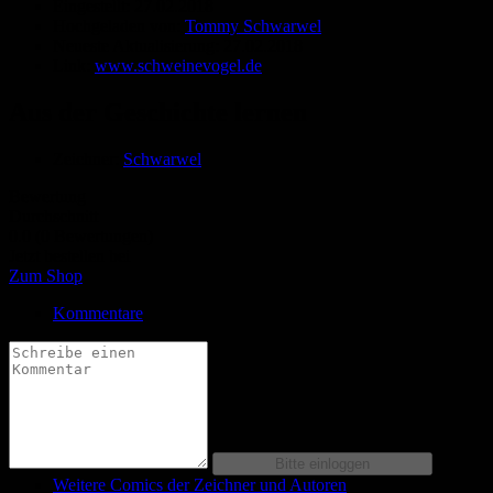
Eingestellt:
27.02.2018
Hochgeladen von:
Tommy Schwarwel
Neueste Aktualisierung:
27.02.2018
Link:
www.schweinevogel.de
Aus der Geschichte lernen
Zeichner:
Schwarwel
Bewertung
Durchschnitt
0.0 (0 Bewertungen)
Jetzt bestellen bei
Zum Shop
Kommentare
Weitere Comics der Zeichner und Autoren