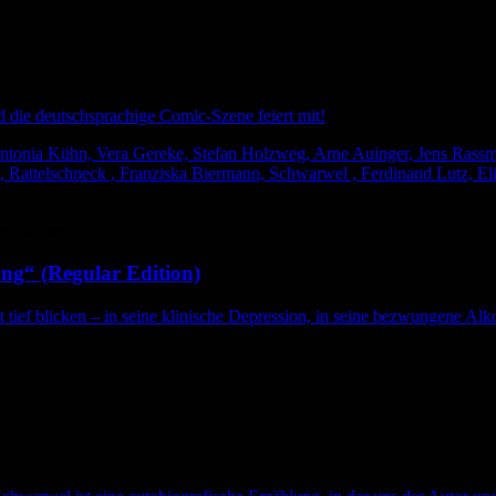
nd die deutschsprachige Comic-Szene feiert mit!
tonia Kühn, Vera Gereke, Stefan Holzweg, Arne Auinger, Jens Rassmus
 Rattelschneck , Franziska Biermann, Schwarwel , Ferdinand Lutz, Eli
ng“ (Regular Edition)
t tief blicken – in seine klinische Depression, in seine bezwungene Alko