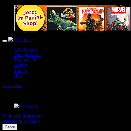
User Comics
Verlagscomics
Wettbewerb
Archiv
Top 20
Blog
Hochladen
Einloggen
Registrieren
Autoren & Zeichner
Genre