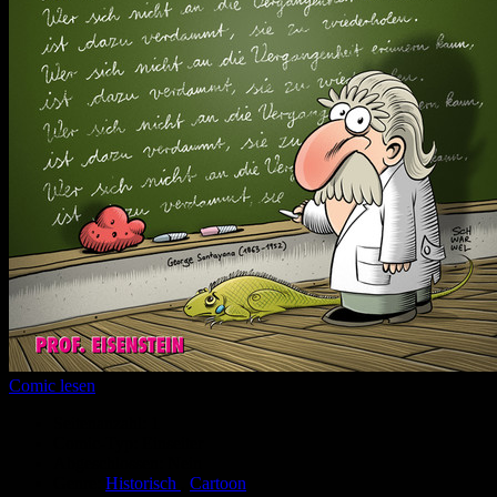
Comic lesen
Seitenanzahl:
1
Comic-Typ:
Einseiter
Abgeschlossen:
Nein
Genre:
Historisch
,
Cartoon