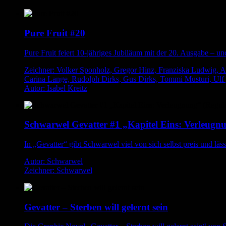
Pure Fruit #20
Pure Fruit feiert 10-jähriges Jubiläum mit der 20. Ausgabe – u
Zeichner: Volker Sponholz, Gregor Hinz, Franziska Ludwig, An
Carina Lange, Rudolph Dirks, Gus Dirks, Tommi Musturi, Ulf ,
Autor: Isabel Kreitz
Schwarwel Gevatter #1 „Kapitel Eins: Verleugnu
In „Gevatter“ gibt Schwarwel viel von sich selbst preis und läss
Autor: Schwarwel
Zeichner: Schwarwel
Gevatter – Sterben will gelernt sein