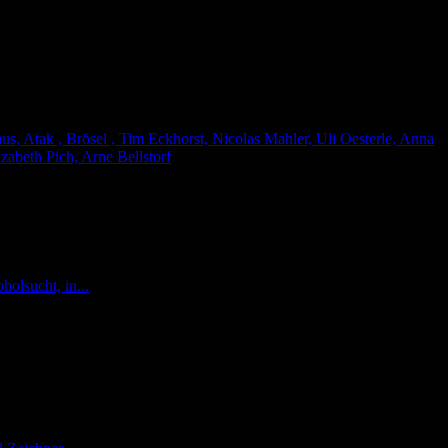
, Atak , Brösel , Tim Eckhorst, Nicolas Mahler, Uli Oesterle, Anna
zabeth Pich, Arne Bellstorf
holsucht, in...