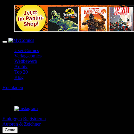
User Comics
Verlagscomics
Wettbewerb
Archiv
Top 20
Blog
Hochladen
Einloggen
Registrieren
Autoren & Zeichner
Genre