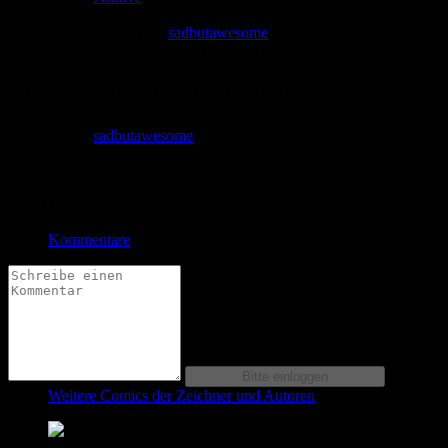
Eingestellt:
06.01.2018
Hochgeladen von:
sadbutawesome
Neueste Aktualisierung:
06.01.2018
Adventskalendercomic 2017
Autor:
sadbutawesome
Bewertung
Durchschnitt
0.0 (0 Bewertungen)
Kommentare
Weitere Comics der Zeichner und Autoren