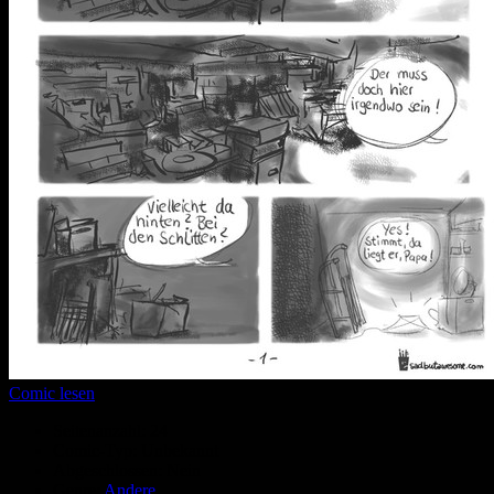
Comic lesen
Seitenanzahl:
24
Comic-Typ:
Unbekannt
Abgeschlossen:
Nein
Genre:
Andere