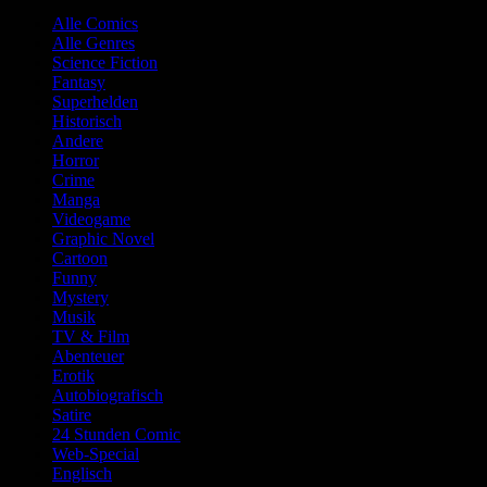
Alle Comics
Alle Genres
Science Fiction
Fantasy
Superhelden
Historisch
Andere
Horror
Crime
Manga
Videogame
Graphic Novel
Cartoon
Funny
Mystery
Musik
TV & Film
Abenteuer
Erotik
Autobiografisch
Satire
24 Stunden Comic
Web-Special
Englisch