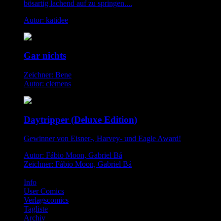
bösartig lachend auf zu springen....
Autor: katidee
Gar nichts
Zeichner: Bene
Autor: clemens
Daytripper (Deluxe Edition)
Gewinner von Eisner-, Harvey- und Eagle Award!
Autor: Fábio Moon, Gabriel Bá
Zeichner: Fábio Moon, Gabriel Bá
Info
User Comics
Verlagscomics
Tagliste
Archiv