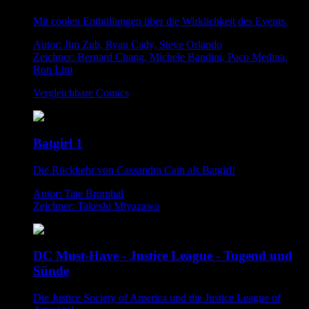
Mit coolen Enthüllungen über die Wirklichkeit des Events.
Autor: Jim Zub, Ryan Cady, Steve Orlando
Zeichner: Bernard Chang, Michele Bandini, Paco Medina,
Ron Lim
Vergleichbare Comics
Batgirl 1
Die Rückkehr von Cassandra Cain als Batgirl!
Autor: Tate Brombal
Zeichner: Takeshi Miyazawa
DC Must-Have - Justice League - Tugend und
Sünde
Die Justice Society of America und die Justice League of