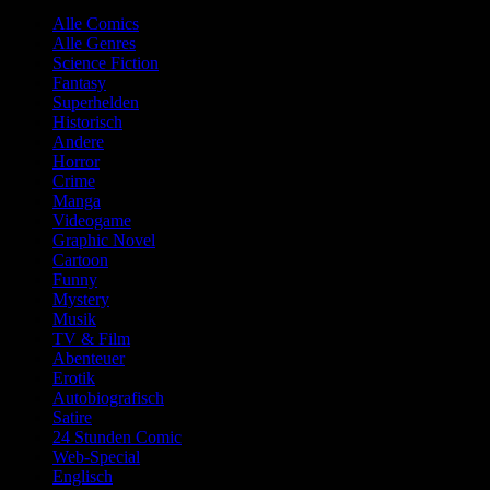
Alle Comics
Alle Genres
Science Fiction
Fantasy
Superhelden
Historisch
Andere
Horror
Crime
Manga
Videogame
Graphic Novel
Cartoon
Funny
Mystery
Musik
TV & Film
Abenteuer
Erotik
Autobiografisch
Satire
24 Stunden Comic
Web-Special
Englisch