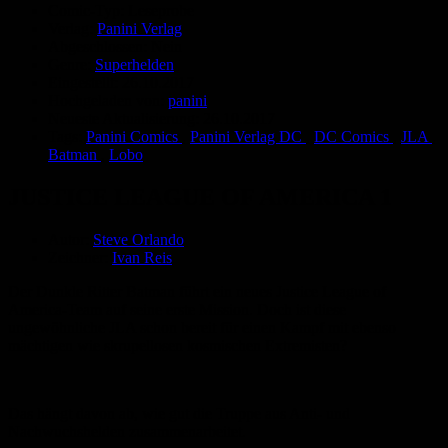
Comic-Typ:
Leseprobe
Verlag:
Panini Verlag
Abgeschlossen:
Nein
Genre:
Superhelden
Eingestellt:
26.10.2017
Hochgeladen von:
panini
Neueste Aktualisierung:
26.10.2017
Tags:
Panini Comics
,
Panini Verlag DC
,
DC Comics
,
JLA
,
Batman
,
Lobo
JUSTICE LEAGUE OF AMERICA 1
Autor:
Steve Orlando
Zeichner:
Ivan Reis
Der Dunkle Ritter Batman führt ein neues Justice League of
America-Team auf seine erste Mission. Doch ist diese
ungewöhnliche JLA schon bereit für einen Kampf mit ebenso
mächtigen wie skrupellosen kosmischen Extremisten?
Das hängt davon ab, wie gut die Truppe aus Anti- und
Nachwuchshelden zusammenarbeitet.