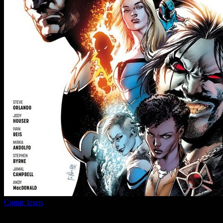
Comic lesen
Seitenanzahl:
12