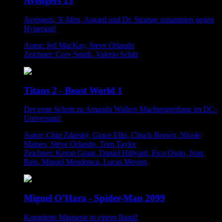
Avengers 13
Avengers, X-Men, Asgard und Dr. Strange zusammen gegen
Hyperion!
Autor: Jed MacKay, Steve Orlando
Zeichner: Cory Smith, Valerio Schiti
Titans 2 - Beast World 1
Der erste Schritt zu Amanda Wallers Machtergreifung im DC-
Universum!
Autor: Chip Zdarsky, Grace Ellis, Chuck Brown, Nicole
Maines, Steve Orlando, Tom Taylor
Zeichner: Keron Grant, Daniel Hillyard, Fico Ossio, Ivan
Reis, Miguel Mendonca, Lucas Meyers
Miguel O’Hara - Spider-Man 2099
Komplette Miniserie in einem Band!