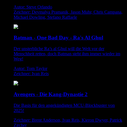
Autor: Steve Orlando
Zeichner: Devmalya Pramanik, Jason Muhr, Chris Campana,
Michael Dowling, Stefano Raffaele
Batman - One Bad Day - Ra's Al Ghul
Der unsterbliche Ra’s al Ghul will die Welt vor der
Menschheit retten, doch Batman steht ihm immer wieder im
Weg!
Autor: Tom Taylor
Zeichner: Ivan Reis
Avengers - Die Kang-Dynastie 2
Die Basis für den angekündigten MCU-Blockbuster von
2025!
Zeichner: Brent Anderson, Ivan Reis, Kieron Dwyer, Patrick
Zircher