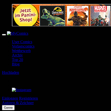
User Comics
Verlagscomics
Wettbewerb
Archiv
Top 20
Blog
Hochladen
Einloggen
Registrieren
Autoren & Zeichner
Genre