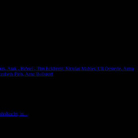
, Atak , Brösel , Tim Eckhorst, Nicolas Mahler, Uli Oesterle, Anna
zabeth Pich, Arne Bellstorf
holsucht, in...