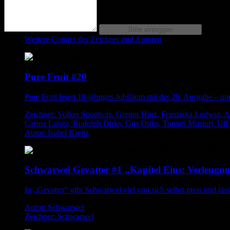
Weitere Comics der Zeichner und Autoren
Pure Fruit #20
Pure Fruit feiert 10-jähriges Jubiläum mit der 20. Ausgabe – u
Zeichner: Volker Sponholz, Gregor Hinz, Franziska Ludwig, An
Carina Lange, Rudolph Dirks, Gus Dirks, Tommi Musturi, Ulf ,
Autor: Isabel Kreitz
Schwarwel Gevatter #1 „Kapitel Eins: Verleugnu
In „Gevatter“ gibt Schwarwel viel von sich selbst preis und läss
Autor: Schwarwel
Zeichner: Schwarwel