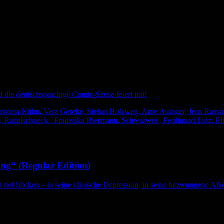
nd die deutschsprachige Comic-Szene feiert mit!
tonia Kühn, Vera Gereke, Stefan Holzweg, Arne Auinger, Jens Rassmus
 Rattelschneck , Franziska Biermann, Schwarwel , Ferdinand Lutz, Eli
ng“ (Regular Edition)
t tief blicken – in seine klinische Depression, in seine bezwungene Alko