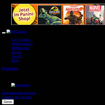
User Comics
Verlagscomics
Wettbewerb
Archiv
Top 20
Blog
Hochladen
Einloggen
Registrieren
Autoren & Zeichner
Genre