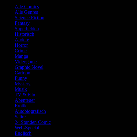
Alle Comics
Alle Genres
Science Fiction
Fantasy
Superhelden
Historisch
Andere
Horror
Crime
Manga
Videogame
Graphic Novel
Cartoon
Funny
Mystery
Musik
TV & Film
Abenteuer
Erotik
Autobiografisch
Satire
24 Stunden Comic
Web-Special
Englisch