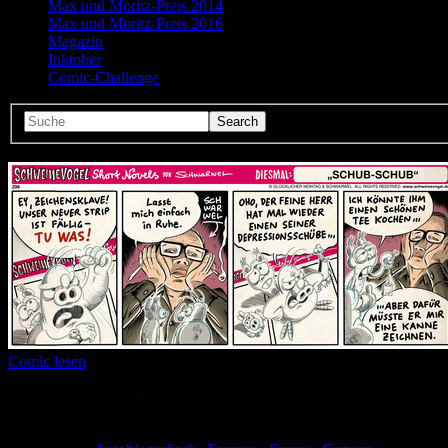
Max und Moritz-Preis 2014
Max und Moritz-Preis 2016
Magazin
Inktober
Comic-Challenge
Comic lesen
Seitenanzahl:
1
Comic-Typ:
Einseiter
Abgeschlossen:
Nein