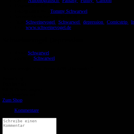
Genre:
Autobiografisch
,
Fantasy
,
Funny
,
Cartoon
Eingestellt:
03.09.2017
Hochgeladen von:
Tommy Schwarwel
Neueste Aktualisierung:
02.09.2017
Tags:
Schweinevogel
,
Schwarwel
,
depression
,
Comicstrip
,
I
Link:
www.schweinevogel.de
Schweinevogel Depression
Autor:
Schwarwel
Zeichner:
Schwarwel
Schweinevogel Short Novel #299 „Depression”
Bewertung
Durchschnitt
0.0 (0 Bewertungen)
Jetzt bestellen bei
Zum Shop
Kommentare