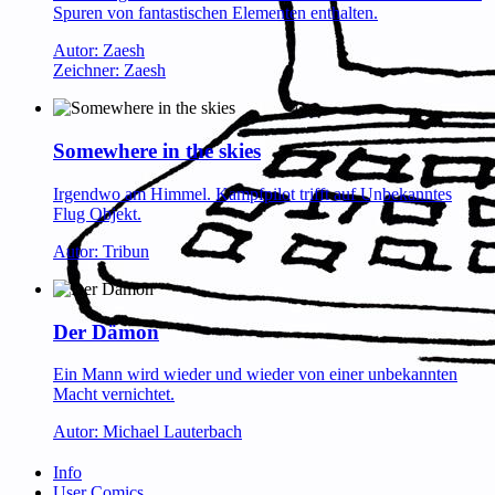
Spuren von fantastischen Elementen enthalten.
Autor: Zaesh
Zeichner: Zaesh
Somewhere in the skies
Irgendwo am Himmel. Kampfpilot trifft auf Unbekanntes
Flug Objekt.
Autor: Tribun
Der Dämon
Ein Mann wird wieder und wieder von einer unbekannten
Macht vernichtet.
Autor: Michael Lauterbach
Info
User Comics