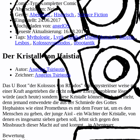
Comic-Typ:
Kompletter Comic
Abgeschlossen:
Nein
Genre:
Abenteuer
,
Historisch
,
Science Fiction
Eingestellt:
24.06.2017
Hochgeladen von:
angelOS
Neueste Aktualisierung:
16.08.2017
Tags:
Mythologie
,
Lyrik
,
Antike
,
Digital drawing
,
Sappho
,
Lesbos
,
Kolossovonrhodos
,
ubootantik
Der Kristall von Ifaistia
Autor:
Angelos Tsirigotis
Zeichner:
Angelos Tsirigotis
Das U Boot "der Kolossos von Rhodos" wird mysteriöser weise mit
einer Kraft angetrieben die nicht nur alle Energieprobleme lösen
würde (auch heute) sondern diese Kristalle können noch viel mehr,
denn jemand entwendete die aus der Schmiede des Gottes
Hephaistos wie einst Prometheus es mit dem Feuer tat, um es den
Menschen zu geben, der junge Aiol - ein Wächter der Kristalle, von
denen es insgesamz sieben geben soll, lehnt sich gegen den
Missbrauch dieser Macht auf und kommt,...in Abenteuer.
Bewertung