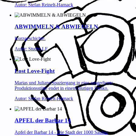
Autor: Stefan Reinelt-Harnack
ABWIMMELN & ABWIEGELN
Kurzgeschichte.
Autor: Studio LF
Lost Love-Fight
Marias und Julians Spaziergang in eine ausgediente
Produktionsstätte endet in einem blutigen Fiasko.
Autor: Stefan Reinelt-Harnack
APFEL der Barbar 14
Apfel der Barbar 14 - Die Stadt der 1000 Säulen