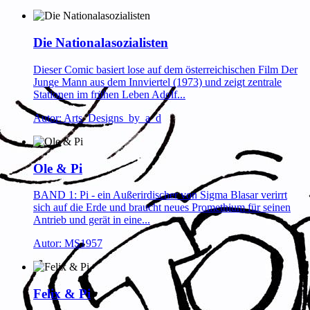
Die Nationalasozialisten
Dieser Comic basiert lose auf dem österreichischen Film Der
Junge Mann aus dem Innviertel (1973) und zeigt zentrale
Stationen im frühen Leben Adolf...
Autor: Arts_Designs_by_a_d
Ole & Pi
BAND 1: Pi - ein Außerirdischer von Sigma Blasar verirrt
sich auf die Erde und braucht neues Promethium für seinen
Antrieb und gerät in eine...
Autor: MS1957
Felix & Pi