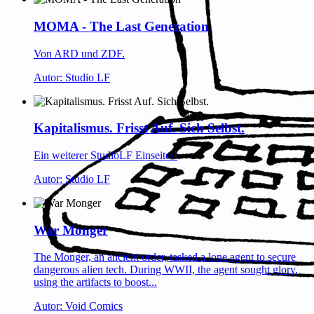
MOMA - The Last Generation
Von ARD und ZDF.
Autor: Studio LF
Kapitalismus. Frisst Auf. Sich Selbst.
Ein weiterer StudioLF Einseiter!
Autor: Studio LF
War Monger
The Monger, an ancient order, tasked a lone agent to secure
dangerous alien tech. During WWII, the agent sought glory,
using the artifacts to boost...
Autor: Void Comics