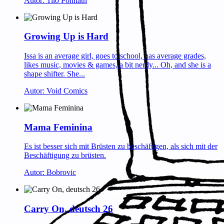
Autor: Tilo Ponnath
Growing Up is Hard
Issa is an average girl, goes to school, has average grades,
likes music, movies & games, a bit nerdy... Oh, and she is a
shape shifter. She...
Autor: Void Comics
Mama Feminina
Es ist besser sich mit Brüsten zu beschäftigen, als sich mit der
Beschäftigung zu brüsten.
Autor: Bobrovic
Carry On, deutsch 26