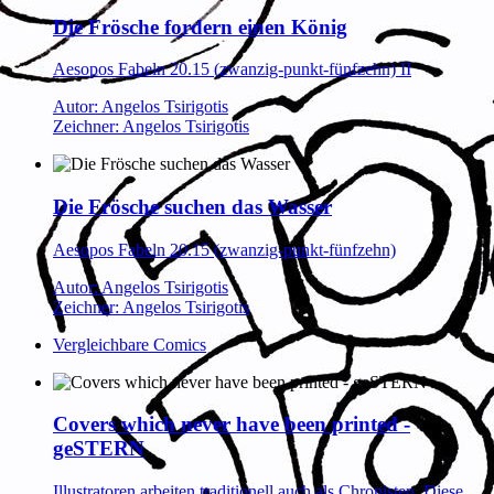
Die Frösche fordern einen König
Aesopos Fabeln 20.15 (zwanzig-punkt-fünfzehn) II
Autor: Angelos Tsirigotis
Zeichner: Angelos Tsirigotis
Die Frösche suchen das Wasser
Aesopos Fabeln 20.15 (zwanzig-punkt-fünfzehn)
Autor: Angelos Tsirigotis
Zeichner: Angelos Tsirigotis
Vergleichbare Comics
Covers which never have been printed -
geSTERN
Illustratoren arbeiten traditionell auch als Chronisten. Diese