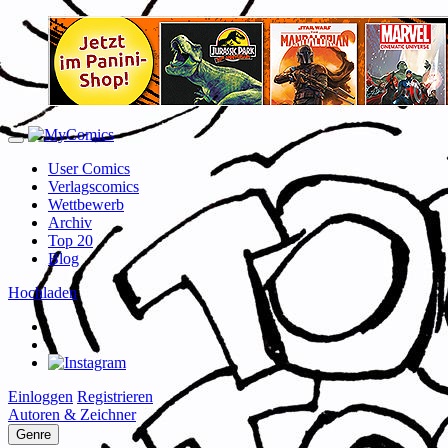
User Comics
Verlagscomics
Wettbewerb
Archiv
Top 20
Blog
Hochladen
Einloggen
Registrieren
Autoren & Zeichner
Genre