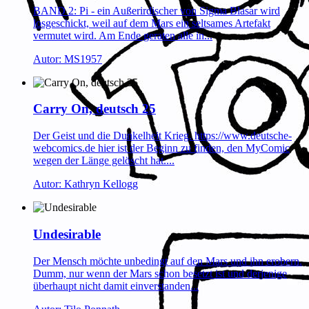
BAND 2: Pi - ein Außerirdischer von Sigma Blasar wird
losgeschickt, weil auf dem Mars ein seltsames Artefakt
vermutet wird. Am Ende geraten alle in...
Autor: MS1957
Carry On, deutsch 25
Der Geist und die Dunkelheit Krieg. https://www.deutsche-
webcomics.de hier ist der Beginn zu finden, den MyComic
wegen der Länge gelöscht hat....
Autor: Kathryn Kellogg
Undesirable
Der Mensch möchte unbedingt auf den Mars und ihn erobern.
Dumm, nur wenn der Mars schon besetzt ist und derjenige
überhaupt nicht damit einverstanden...