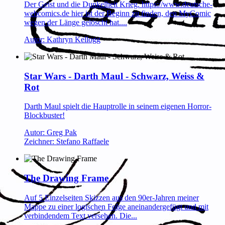
Der Geist und die Dunkelheit Krieg. https://www.deutsche-
webcomics.de hier ist der Beginn zu finden, den MyComic
wegen der Länge gelöscht hat....
Autor: Kathryn Kellogg
Star Wars - Darth Maul - Schwarz, Weiss &
Rot
Darth Maul spielt die Hauptrolle in seinem eigenen Horror-
Blockbuster!
Autor: Greg Pak
Zeichner: Stefano Raffaele
The Drawing Frame
Auf 5 Einzelseiten Skizzen aus den 90er-Jahren meiner
Mappe zu einer logischen Folge aneinandergefügt und mit
verbindendem Text versehen. Die...