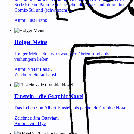
Serie ist eine Parodie auf bestehende Cover und nimmt im
Comic-Stil und (schwarzem)...
Autor: Just Frank
Holger Meins
Holger Meins, den wir zwangsernährten -und dabei
verhungern ließen.
Autor: StefanLausL
Zeichner: StefanLausL
Einstein - die Graphic Novel
Das Leben von Albert Einstein als packende Graphic Novel
Zeichner: Jim Ottaviani
Autor: Jerel Dye