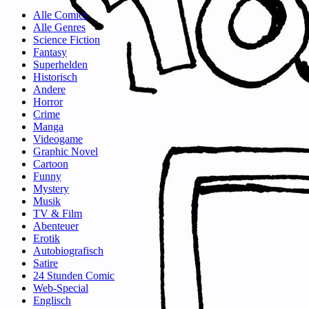
Alle Comics
Alle Genres
Science Fiction
Fantasy
Superhelden
Historisch
Andere
Horror
Crime
Manga
Videogame
Graphic Novel
Cartoon
Funny
Mystery
Musik
TV & Film
Abenteuer
Erotik
Autobiografisch
Satire
24 Stunden Comic
Web-Special
Englisch