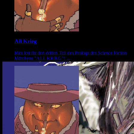
All Krieg
Hier lest ihr den dritten Teil des Prologs des Science Fiction
Märchens "ALL KRIEG"! ...