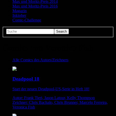
Max und Moritz-Preis 2014
Max und Moritz-Preis 2016
Magazin
Inktober
Comic-Challenge
Comics von Veronica Fish
Alle Comics des Autors/Zeichners
Deadpool 18
Start der neuen Deadpool-US-Serie in Heft 18!
Autor: Frank Tieri, Jason Latour, Kelly Thompson
Zeichner: Chris Bachalo, Chris Brunner, Marcelo Ferreira,
Veronica Fish