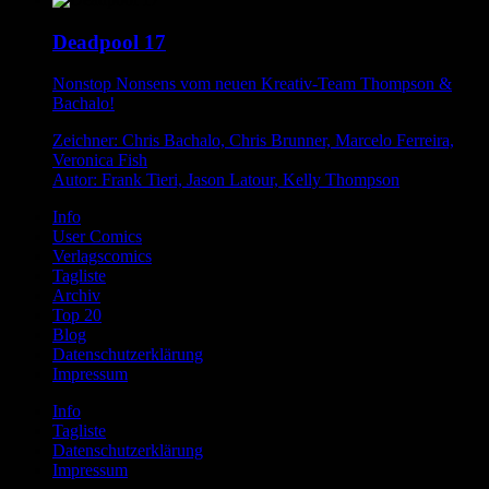
Deadpool 17
Nonstop Nonsens vom neuen Kreativ-Team Thompson &
Bachalo!
Zeichner: Chris Bachalo, Chris Brunner, Marcelo Ferreira,
Veronica Fish
Autor: Frank Tieri, Jason Latour, Kelly Thompson
Info
User Comics
Verlagscomics
Tagliste
Archiv
Top 20
Blog
Datenschutzerklärung
Impressum
Info
Tagliste
Datenschutzerklärung
Impressum