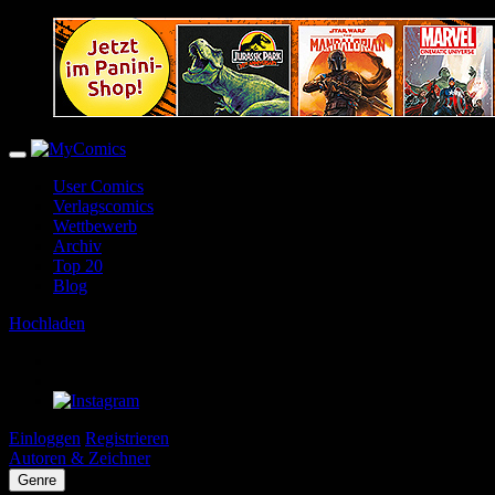
User Comics
Verlagscomics
Wettbewerb
Archiv
Top 20
Blog
Hochladen
Einloggen
Registrieren
Autoren & Zeichner
Genre