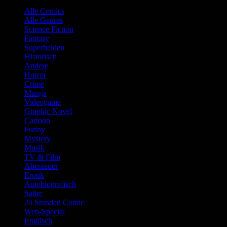
Alle Comics
Alle Genres
Science Fiction
Fantasy
Superhelden
Historisch
Andere
Horror
Crime
Manga
Videogame
Graphic Novel
Cartoon
Funny
Mystery
Musik
TV & Film
Abenteuer
Erotik
Autobiografisch
Satire
24 Stunden Comic
Web-Special
Englisch