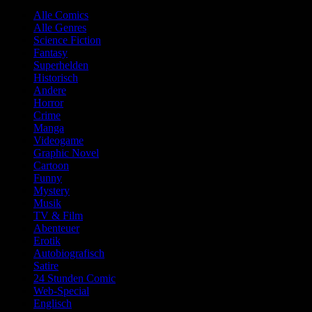
Alle Comics
Alle Genres
Science Fiction
Fantasy
Superhelden
Historisch
Andere
Horror
Crime
Manga
Videogame
Graphic Novel
Cartoon
Funny
Mystery
Musik
TV & Film
Abenteuer
Erotik
Autobiografisch
Satire
24 Stunden Comic
Web-Special
Englisch