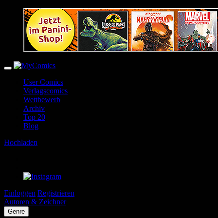
User Comics
Verlagscomics
Wettbewerb
Archiv
Top 20
Blog
Hochladen
Einloggen
Registrieren
Autoren & Zeichner
Genre