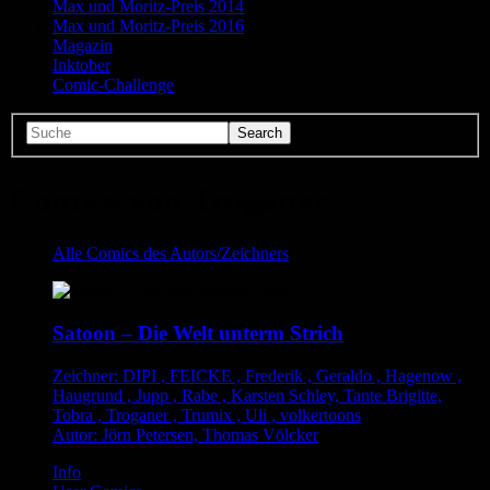
Max und Moritz-Preis 2014
Max und Moritz-Preis 2016
Magazin
Inktober
Comic-Challenge
Comics von Troganer
Alle Comics des Autors/Zeichners
Satoon – Die Welt unterm Strich
Zeichner: DIPI , FEICKE , Frederik , Geraldo , Hagenow ,
Haugrund , Jupp , Rabe , Karsten Schley, Tante Brigitte,
Tobra , Troganer , Trumix , Uli , volkertoons
Autor: Jörn Petersen, Thomas Völcker
Info