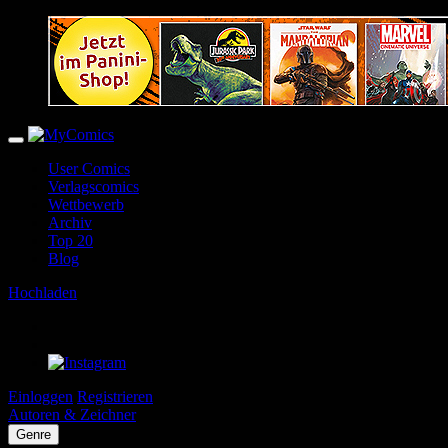
User Comics
Verlagscomics
Wettbewerb
Archiv
Top 20
Blog
Hochladen
Einloggen
Registrieren
Autoren & Zeichner
Genre