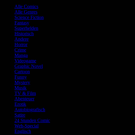
Alle Comics
Alle Genres
Science Fiction
Fantasy
Superhelden
Historisch
Andere
Horror
Crime
Manga
Videogame
Graphic Novel
Cartoon
Funny
Mystery
Musik
TV & Film
Abenteuer
Erotik
Autobiografisch
Satire
24 Stunden Comic
Web-Special
Englisch