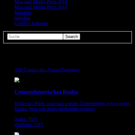
Max und Moritz-Preis 2014
Max und Moritz-Preis 2016
Magazin
Inktober
Comic-Challenge
Comics von TDT
Alle Comics des Autors/Zeichners
Unternehmerisches Risiko
Schlecker-Pleite zeigt mal wieder: Unternehmer gehen hohes
Risiko. Wer will ihnen da Rendite neiden?
Autor: TDT
Zeichner: TDT