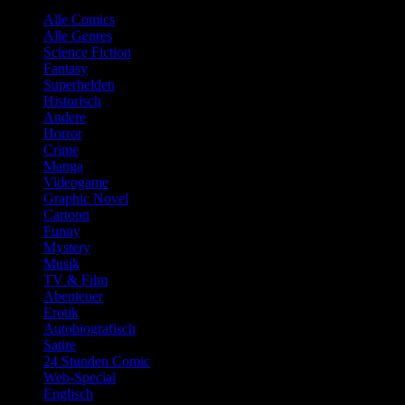
Alle Comics
Alle Genres
Science Fiction
Fantasy
Superhelden
Historisch
Andere
Horror
Crime
Manga
Videogame
Graphic Novel
Cartoon
Funny
Mystery
Musik
TV & Film
Abenteuer
Erotik
Autobiografisch
Satire
24 Stunden Comic
Web-Special
Englisch