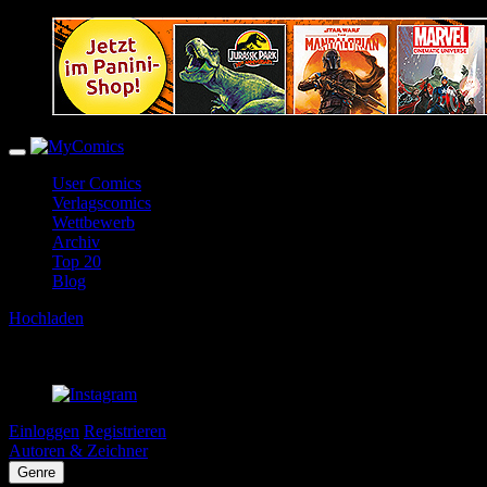
User Comics
Verlagscomics
Wettbewerb
Archiv
Top 20
Blog
Hochladen
Einloggen
Registrieren
Autoren & Zeichner
Genre