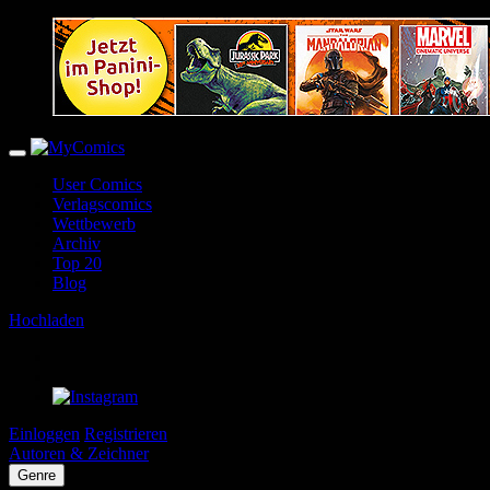
User Comics
Verlagscomics
Wettbewerb
Archiv
Top 20
Blog
Hochladen
Einloggen
Registrieren
Autoren & Zeichner
Genre