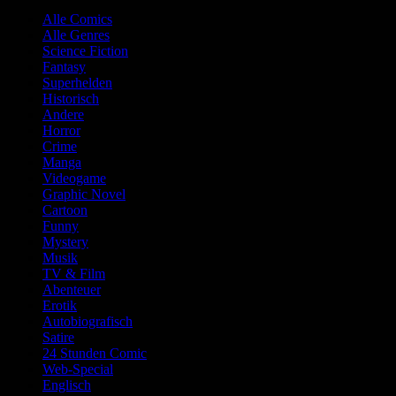
Alle Comics
Alle Genres
Science Fiction
Fantasy
Superhelden
Historisch
Andere
Horror
Crime
Manga
Videogame
Graphic Novel
Cartoon
Funny
Mystery
Musik
TV & Film
Abenteuer
Erotik
Autobiografisch
Satire
24 Stunden Comic
Web-Special
Englisch