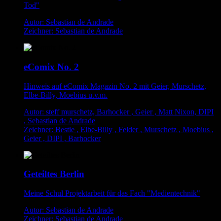
Tod"
Autor: Sebastian de Andrade
Zeichner: Sebastian de Andrade
eComix No. 2
Hinweis auf eComix Magazin No. 2 mit Geier, Murschetz,
Elbe-Billy, Moebius u.v.m.
Autor: steff murschetz, Barhocker , Geier , Matt Nixon, DIPI
, Sebastian de Andrade
Zeichner: Bestie , Elbe-Billy , Felder , Murschetz , Moebius ,
Geier , DIPI , Barhocker
Geteiltes Berlin
Meine Schul Projektarbeit für das Fach "Medientechnik"
Autor: Sebastian de Andrade
Zeichner: Sebastian de Andrade