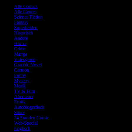
Alle Comics
Alle Genres
Science Fiction
Fantasy
Superhelden
Historisch
Andere
Horror
Crime
Manga
Videogame
Graphic Novel
Cartoon
Funny
Mystery
Musik
TV & Film
Abenteuer
Erotik
Autobiografisch
Satire
24 Stunden Comic
Web-Special
Englisch