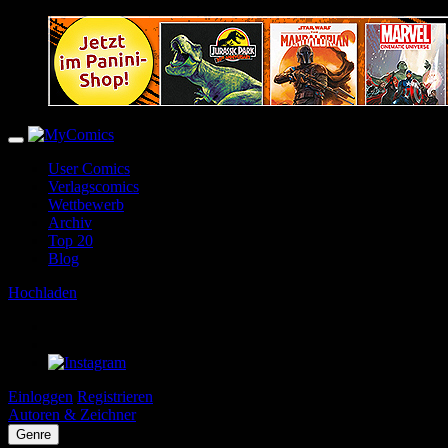
User Comics
Verlagscomics
Wettbewerb
Archiv
Top 20
Blog
Hochladen
Einloggen
Registrieren
Autoren & Zeichner
Genre