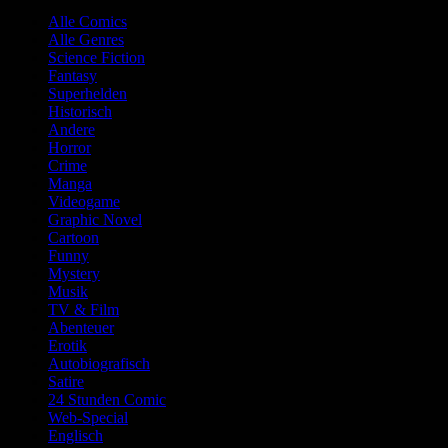
Alle Comics
Alle Genres
Science Fiction
Fantasy
Superhelden
Historisch
Andere
Horror
Crime
Manga
Videogame
Graphic Novel
Cartoon
Funny
Mystery
Musik
TV & Film
Abenteuer
Erotik
Autobiografisch
Satire
24 Stunden Comic
Web-Special
Englisch