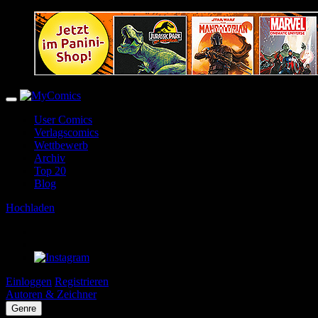
User Comics
Verlagscomics
Wettbewerb
Archiv
Top 20
Blog
Hochladen
Einloggen
Registrieren
Autoren & Zeichner
Genre