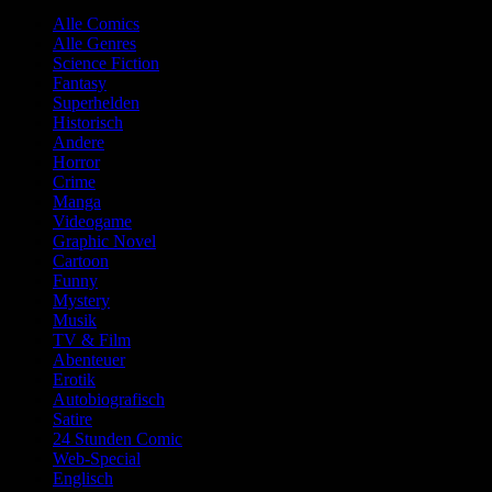
Alle Comics
Alle Genres
Science Fiction
Fantasy
Superhelden
Historisch
Andere
Horror
Crime
Manga
Videogame
Graphic Novel
Cartoon
Funny
Mystery
Musik
TV & Film
Abenteuer
Erotik
Autobiografisch
Satire
24 Stunden Comic
Web-Special
Englisch