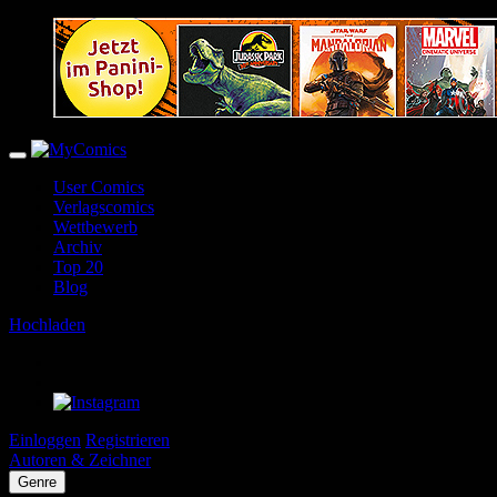
User Comics
Verlagscomics
Wettbewerb
Archiv
Top 20
Blog
Hochladen
Einloggen
Registrieren
Autoren & Zeichner
Genre