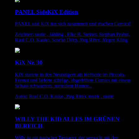
PANEL SideKiX Edition
PANEL und KiX tun sich zusammen und machen Comics!
Zeichner: rautie , Jähling , Elke R. Steiner, Stephan Probst,
Raul C.O. Kauke, Sascha Dörp, Jörg Ritter, Jürgen Kling
KiX Nr. 30
KiX startete in den Neunzigern als Heftserie im Piccolo-
Format und lieferte schräge, abgedriftete Comics mit einem
Schuss schwarzem, surrealem Humor...
Autor: Raul C.O. Kauke, Jörg Ritter, tvuzk , rautie
WILLY THE KID ALLES IM GRÜNEN
BEREICH
Willy ist ein typischer Teenager, der versucht mit den