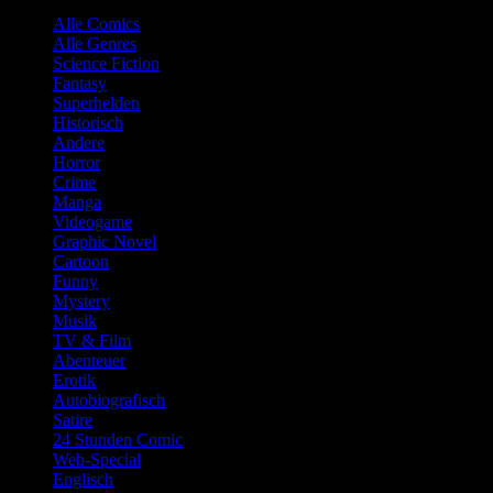
Alle Comics
Alle Genres
Science Fiction
Fantasy
Superhelden
Historisch
Andere
Horror
Crime
Manga
Videogame
Graphic Novel
Cartoon
Funny
Mystery
Musik
TV & Film
Abenteuer
Erotik
Autobiografisch
Satire
24 Stunden Comic
Web-Special
Englisch