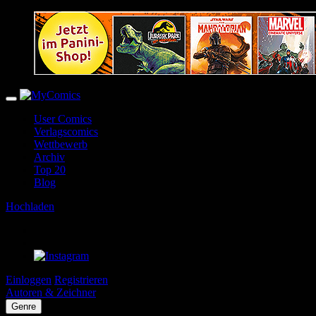
User Comics
Verlagscomics
Wettbewerb
Archiv
Top 20
Blog
Hochladen
Einloggen
Registrieren
Autoren & Zeichner
Genre