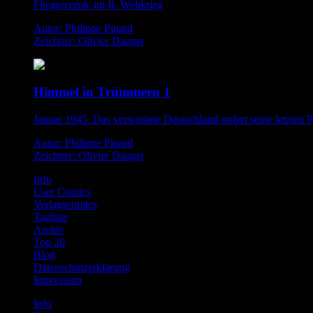
Fliegercomic im II. Weltkrieg
Autor: Philippe Pinard
Zeichner: Olivier Dauger
Himmel in Trümmern 1
Januar 1945. Das verwüstete Deutschland opfert seine letzten P
Autor: Philippe Pinard
Zeichner: Olivier Dauger
Info
User Comics
Verlagscomics
Tagliste
Archiv
Top 20
Blog
Datenschutzerklärung
Impressum
Info