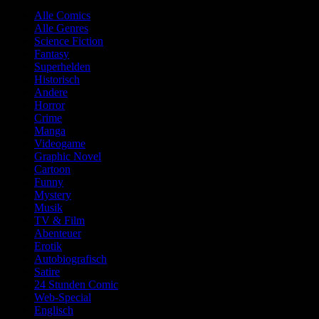
Alle Comics
Alle Genres
Science Fiction
Fantasy
Superhelden
Historisch
Andere
Horror
Crime
Manga
Videogame
Graphic Novel
Cartoon
Funny
Mystery
Musik
TV & Film
Abenteuer
Erotik
Autobiografisch
Satire
24 Stunden Comic
Web-Special
Englisch