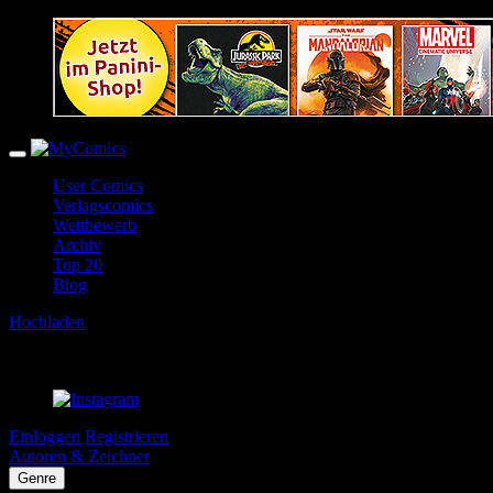
User Comics
Verlagscomics
Wettbewerb
Archiv
Top 20
Blog
Hochladen
Einloggen
Registrieren
Autoren & Zeichner
Genre