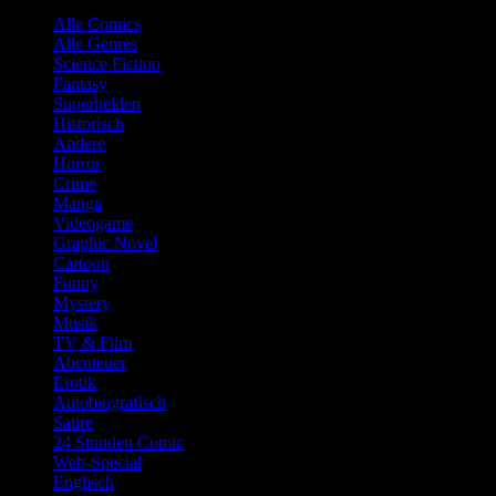
Alle Comics
Alle Genres
Science Fiction
Fantasy
Superhelden
Historisch
Andere
Horror
Crime
Manga
Videogame
Graphic Novel
Cartoon
Funny
Mystery
Musik
TV & Film
Abenteuer
Erotik
Autobiografisch
Satire
24 Stunden Comic
Web-Special
Englisch