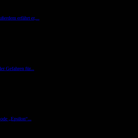
erdem erfährt er,...
er Gefahren für...
ode „Epsilon“...