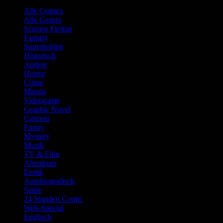
Alle Comics
Alle Genres
Science Fiction
Fantasy
Superhelden
Historisch
Andere
Horror
Crime
Manga
Videogame
Graphic Novel
Cartoon
Funny
Mystery
Musik
TV & Film
Abenteuer
Erotik
Autobiografisch
Satire
24 Stunden Comic
Web-Special
Englisch