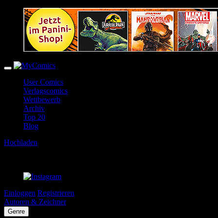
User Comics
Verlagscomics
Wettbewerb
Archiv
Top 20
Blog
Hochladen
Einloggen
Registrieren
Autoren & Zeichner
Genre