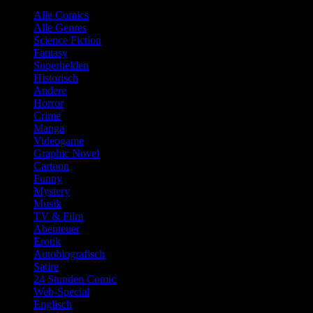
Alle Comics
Alle Genres
Science Fiction
Fantasy
Superhelden
Historisch
Andere
Horror
Crime
Manga
Videogame
Graphic Novel
Cartoon
Funny
Mystery
Musik
TV & Film
Abenteuer
Erotik
Autobiografisch
Satire
24 Stunden Comic
Web-Special
Englisch