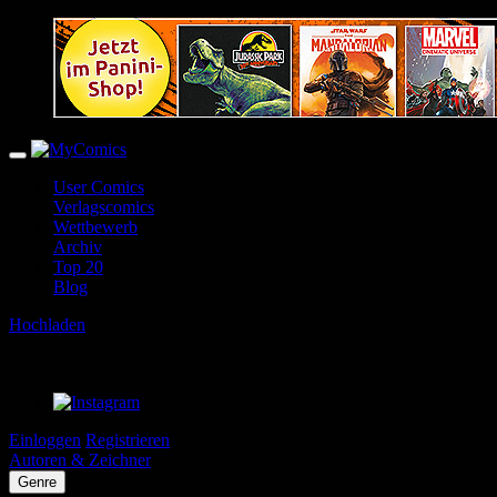
User Comics
Verlagscomics
Wettbewerb
Archiv
Top 20
Blog
Hochladen
Einloggen
Registrieren
Autoren & Zeichner
Genre