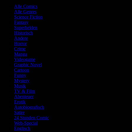
Alle Comics
Alle Genres
Science Fiction
Fantasy
Superhelden
Historisch
Andere
Horror
Crime
Manga
Videogame
Graphic Novel
Cartoon
Funny
Mystery
Musik
TV & Film
Abenteuer
Erotik
Autobiografisch
Satire
24 Stunden Comic
Web-Special
Englisch