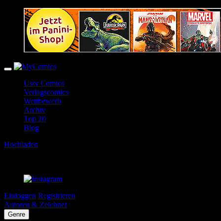
User Comics
Verlagscomics
Wettbewerb
Archiv
Top 20
Blog
Hochladen
Einloggen
Registrieren
Autoren & Zeichner
Genre