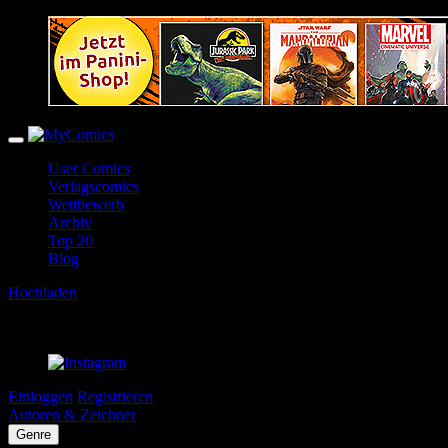
User Comics
Verlagscomics
Wettbewerb
Archiv
Top 20
Blog
Hochladen
Einloggen
Registrieren
Autoren & Zeichner
Genre