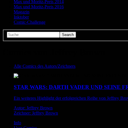
Max und Moritz-Preis 2014
Max und Moritz-Preis 2016
Magazin
Inktober
Comic-Challenge
Comics von Jeffrey Brown
Alle Comics des Autors/Zeichners
STAR WARS: DARTH VADER UND SEINE 
Ein weiteres Highlight der erfolgreichen Reihe von Jeffrey Br
Autor: Jeffrey Brown
Zeichner: Jeffrey Brown
Info
User Comics