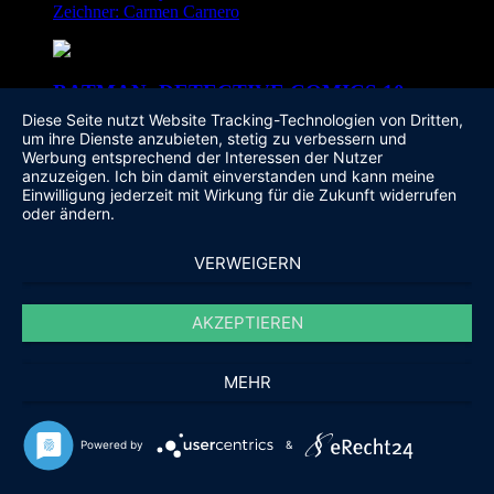
Zeichner: Carmen Carnero
BATMAN: DETECTIVE COMICS 10
Diese Seite nutzt Website Tracking-Technologien von Dritten,
Tödliches Duell: Orphan vs. Shiva
um ihre Dienste anzubieten, stetig zu verbessern und
Werbung entsprechend der Interessen der Nutzer
Autor: James Tynion IV
anzuzeigen. Ich bin damit einverstanden und kann meine
Zeichner: Marcio Takara
Einwilligung jederzeit mit Wirkung für die Zukunft widerrufen
oder ändern.
VERWEIGERN
BATMAN - DETECTIVE COMICS 9
Batman gegen den Kopf des Dämons!
AKZEPTIEREN
Autor: James Tynion IV
Zeichner: Christian Duce, Fernando Blanco, Marcio Takara
MEHR
Powered by
&
BATMAN - DETECTIVE COMICS 8