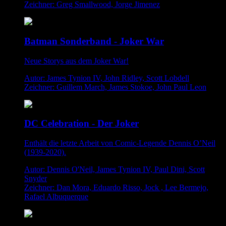
Zeichner: Greg Smallwood, Jorge Jimenez
Batman Sonderband - Joker War
Neue Storys aus dem Joker War!
Autor: James Tynion IV, John Ridley, Scott Lobdell
Zeichner: Guillem March, James Stokoe, John Paul Leon
DC Celebration - Der Joker
Enthält die letzte Arbeit von Comic-Legende Dennis O’Neil
(1939-2020).
Autor: Dennis O'Neil, James Tynion IV, Paul Dini, Scott
Snyder
Zeichner: Dan Mora, Eduardo Risso, Jock , Lee Bermejo,
Rafael Albuquerque