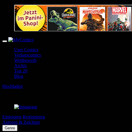
User Comics
Verlagscomics
Wettbewerb
Archiv
Top 20
Blog
Hochladen
Einloggen
Registrieren
Autoren & Zeichner
Genre