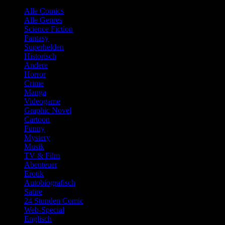
Alle Comics
Alle Genres
Science Fiction
Fantasy
Superhelden
Historisch
Andere
Horror
Crime
Manga
Videogame
Graphic Novel
Cartoon
Funny
Mystery
Musik
TV & Film
Abenteuer
Erotik
Autobiografisch
Satire
24 Stunden Comic
Web-Special
Englisch