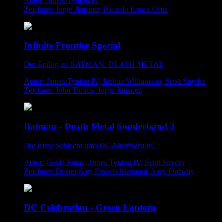
Autor: James Tynion IV
Zeichner: Jorge Jimenez, Ricardo Lopez Ortiz
Infinite Frontier Special
Der Epilog zu BATMAN: DEATH METAL
Autor: James Tynion IV, Joshua Williamson, Scott Snyder
Zeichner: John Timms, Jorge Jimenez
Batman - Death Metal Sonderband 3
Die letzte Schlacht ums DC-Multiversum!
Autor: Geoff Johns, James Tynion IV, Scott Snyder
Zeichner: Dexter Soy, Francis Manapul, Jerry Ordway
DC Celebration - Green Lantern