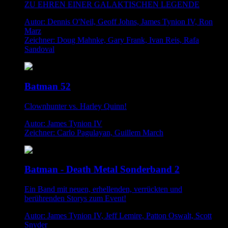
ZU EHREN EINER GALAKTISCHEN LEGENDE
Autor: Dennis O'Neil, Geoff Johns, James Tynion IV, Ron
Marz
Zeichner: Doug Mahnke, Gary Frank, Ivan Reis, Rafa
Sandoval
Batman 52
Clownhunter vs. Harley Quinn!
Autor: James Tynion IV
Zeichner: Carlo Pagulayan, Guillem March
Batman - Death Metal Sonderband 2
Ein Band mit neuen, erhellenden, verrückten und
berührenden Storys zum Event!
Autor: James Tynion IV, Jeff Lemire, Patton Oswalt, Scott
Snyder