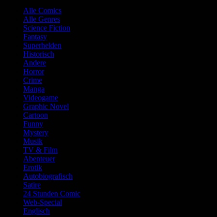
Alle Comics
Alle Genres
Science Fiction
Fantasy
Superhelden
Historisch
Andere
Horror
Crime
Manga
Videogame
Graphic Novel
Cartoon
Funny
Mystery
Musik
TV & Film
Abenteuer
Erotik
Autobiografisch
Satire
24 Stunden Comic
Web-Special
Englisch