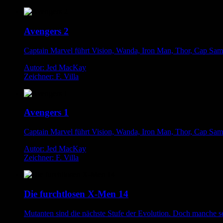
Avengers 2
Captain Marvel führt Vision, Wanda, Iron Man, Thor, Cap Sam
Autor: Jed MacKay
Zeichner: F. Villa
Avengers 1
Captain Marvel führt Vision, Wanda, Iron Man, Thor, Cap Sam
Autor: Jed MacKay
Zeichner: F. Villa
Die furchtlosen X-Men 14
Mutanten sind die nächste Stufe der Evolution. Doch manche s