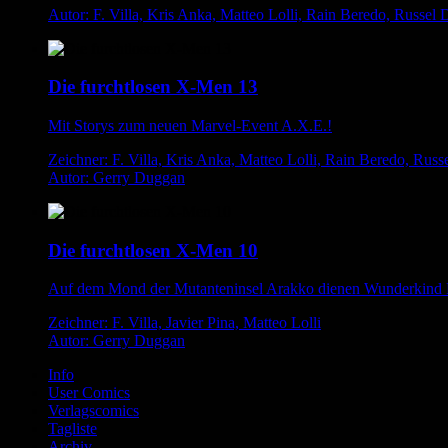
Autor: F. Villa, Kris Anka, Matteo Lolli, Rain Beredo, Russel
Die furchtlosen X-Men 13
Mit Storys zum neuen Marvel-Event A.X.E.!
Zeichner: F. Villa, Kris Anka, Matteo Lolli, Rain Beredo, Rus
Autor: Gerry Duggan
Die furchtlosen X-Men 10
Auf dem Mond der Mutanteninsel Arakko dienen Wunderkind Fei
Zeichner: F. Villa, Javier Pina, Matteo Lolli
Autor: Gerry Duggan
Info
User Comics
Verlagscomics
Tagliste
Archiv