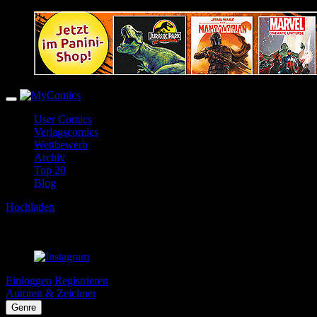
User Comics
Verlagscomics
Wettbewerb
Archiv
Top 20
Blog
Hochladen
Einloggen
Registrieren
Autoren & Zeichner
Genre