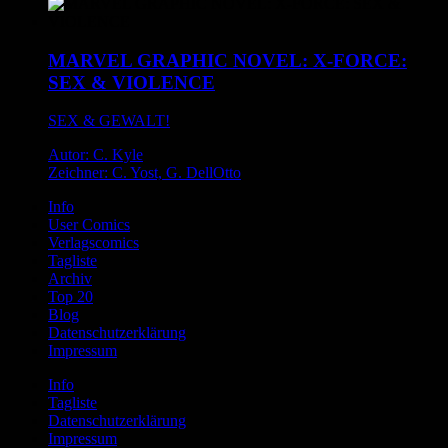
MARVEL GRAPHIC NOVEL: X-FORCE:
SEX & VIOLENCE
SEX & GEWALT!
Autor: C. Kyle
Zeichner: C. Yost, G. DellOtto
Info
User Comics
Verlagscomics
Tagliste
Archiv
Top 20
Blog
Datenschutzerklärung
Impressum
Info
Tagliste
Datenschutzerklärung
Impressum