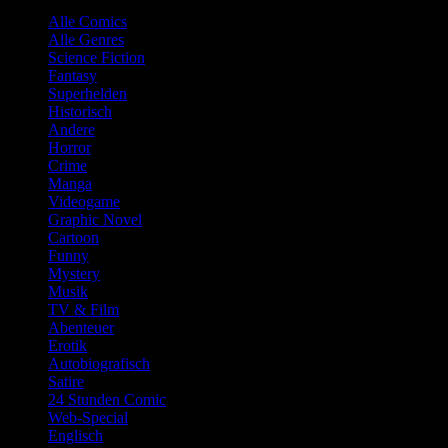
Alle Comics
Alle Genres
Science Fiction
Fantasy
Superhelden
Historisch
Andere
Horror
Crime
Manga
Videogame
Graphic Novel
Cartoon
Funny
Mystery
Musik
TV & Film
Abenteuer
Erotik
Autobiografisch
Satire
24 Stunden Comic
Web-Special
Englisch