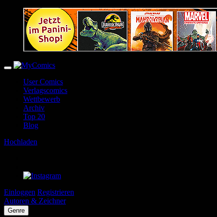
User Comics
Verlagscomics
Wettbewerb
Archiv
Top 20
Blog
Hochladen
Einloggen
Registrieren
Autoren & Zeichner
Genre