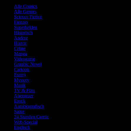
Alle Comics
Alle Genres
Science Fiction
Fantasy
Superhelden
Historisch
Andere
Horror
Crime
Manga
Videogame
Graphic Novel
Cartoon
Funny
Mystery
Musik
TV & Film
Abenteuer
Erotik
Autobiografisch
Satire
24 Stunden Comic
Web-Special
Englisch