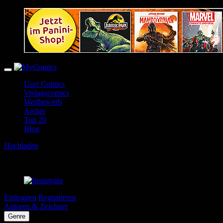
User Comics
Verlagscomics
Wettbewerb
Archiv
Top 20
Blog
Hochladen
Einloggen
Registrieren
Autoren & Zeichner
Genre